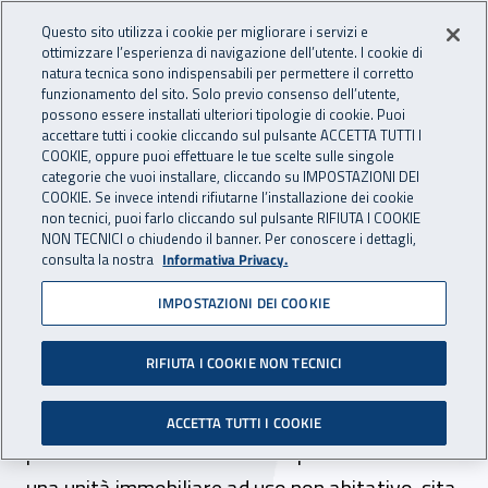
Accedi ai servizi online
For international visitors
Vai al menu principale
Vai al contenuto principale
Questo sito utilizza i cookie per migliorare i servizi e
ottimizzare l’esperienza di navigazione dell’utente. I cookie di
INAIL - Istituto Nazionale per 
natura tecnica sono indispensabili per permettere il corretto
Apri cerca
Apr
funzionamento del sito. Solo previo consenso dell’utente,
possono essere installati ulteriori tipologie di cookie. Puoi
Navigazione principale
accettare tutti i cookie cliccando sul pulsante ACCETTA TUTTI I
COOKIE, oppure puoi effettuare le tue scelte sulle singole
Navigazione - Ti trovi in:
Home
Inail comunica
Scadenze
Scadenza
categorie che vuoi installare, cliccando su IMPOSTAZIONI DEI
COOKIE. Se invece intendi rifiutarne l’installazione dei cookie
non tecnici, puoi farlo cliccando sul pulsante RIFIUTA I COOKIE
Dr Veneto: bando per la
NON TECNICI o chiudendo il banner. Per conoscere i dettagli,
consulta la nostra
Informativa Privacy.
locazione di n. 1 unità
IMPOSTAZIONI DEI COOKIE
immobiliare ad uso non
abitativo
RIFIUTA I COOKIE NON TECNICI
Scade il 30 agosto 2023 il termine per la
ACCETTA TUTTI I COOKIE
presentazione delle domande per la locazione di
una unità immobiliare ad uso non abitativo, sita