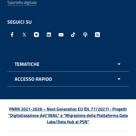
Sportello digitale
SEGUICI SU
Facebook - Sito esterno - Apertura in nuova finestra
X - Sito esterno - Apertura in nuova finestra
Instagram - Sito esterno - Apertura in nuo
Linkedin - Sito esterno - Apertura in 
Youtube - Sito esterno - Apertur
TikTok - Sito esterno - Ape
Spreaker - Sito estern
Feed RSS - Apert
TEMATICHE
APRI 
ACCESSO RAPIDO
APRI 
PNRR 2021-2026 – Next Generation EU (DL 77/2021) - Progetti
"Digitalizzazione dell’INAIL" e "Migrazione della Piattaforma Data
Lake/Data Hub al PSN"