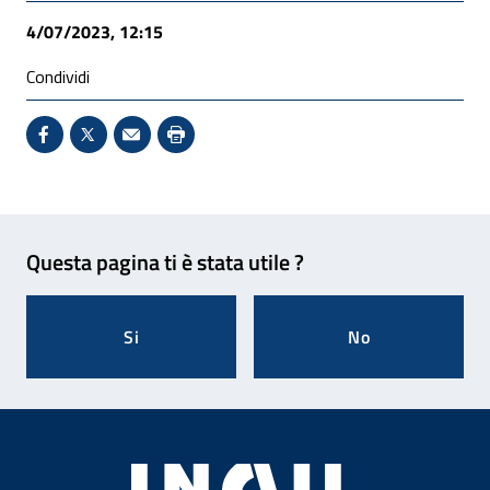
4/07/2023, 12:15
Condividi
Condividi su Facebook - Sito esterno - Apertura in 
X - Sito esterno - Apertura in nuova finestra
Invio Mail: apre il programma di posta el
Stampa pagina: scelta meno ecologic
Feedback
Questa pagina ti è stata utile ?
Si
No
Footer