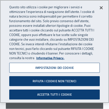
Accedi ai servizi online
For international visitors
Vai al menu principale
Vai al contenuto principale
Questo sito utilizza i cookie per migliorare i servizi e
ottimizzare l’esperienza di navigazione dell’utente. I cookie di
INAIL - Istituto Nazionale per 
natura tecnica sono indispensabili per permettere il corretto
Apri cerca
Apr
funzionamento del sito. Solo previo consenso dell’utente,
possono essere installati ulteriori tipologie di cookie. Puoi
Navigazione principale
accettare tutti i cookie cliccando sul pulsante ACCETTA TUTTI I
COOKIE, oppure puoi effettuare le tue scelte sulle singole
Navigazione - Ti trovi in:
Home
Inail comunica
Scadenze
Scadenza
categorie che vuoi installare, cliccando su IMPOSTAZIONI DEI
COOKIE. Se invece intendi rifiutarne l’installazione dei cookie
non tecnici, puoi farlo cliccando sul pulsante RIFIUTA I COOKIE
Dr Calabria: avviso per la
NON TECNICI o chiudendo il banner. Per conoscere i dettagli,
consulta la nostra
Informativa Privacy.
stipula di convenzioni
IMPOSTAZIONI DEI COOKIE
Scade il 31 luglio 2023 il termine per la
presentazione delle manifestazioni d'interesse.
RIFIUTA I COOKIE NON TECNICI
ACCETTA TUTTI I COOKIE
SCADENZA PASSATA
31 LUGLIO 2023