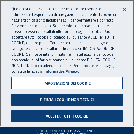
Accedi ai servizi online
For international visitors
Vai al menu principale
Vai al contenuto principale
Questo sito utilizza i cookie per migliorare i servizi e
ottimizzare l’esperienza di navigazione dell’utente. I cookie di
INAIL - Istituto Nazionale per 
natura tecnica sono indispensabili per permettere il corretto
Apri cerca
Apr
funzionamento del sito. Solo previo consenso dell’utente,
possono essere installati ulteriori tipologie di cookie. Puoi
Navigazione principale
accettare tutti i cookie cliccando sul pulsante ACCETTA TUTTI I
COOKIE, oppure puoi effettuare le tue scelte sulle singole
Pagina non disponibile
categorie che vuoi installare, cliccando su IMPOSTAZIONI DEI
COOKIE. Se invece intendi rifiutarne l’installazione dei cookie
non tecnici, puoi farlo cliccando sul pulsante RIFIUTA I COOKIE
Il contenuto non è stato trovato. Per continuare la
NON TECNICI o chiudendo il banner. Per conoscere i dettagli,
consulta la nostra
Informativa Privacy.
navigazione è possibile ritornare alla
home page
o utilizzare
il menu principale.
IMPOSTAZIONI DEI COOKIE
RIFIUTA I COOKIE NON TECNICI
Footer
ACCETTA TUTTI I COOKIE