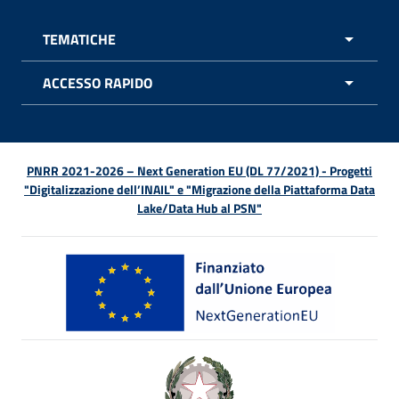
TEMATICHE
APRI 
ACCESSO RAPIDO
APRI 
PNRR 2021-2026 – Next Generation EU (DL 77/2021) - Progetti
"Digitalizzazione dell’INAIL" e "Migrazione della Piattaforma Data
Lake/Data Hub al PSN"