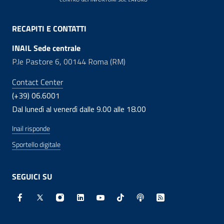
RECAPITI E CONTATTI
INAIL Sede centrale
P.le Pastore 6, 00144 Roma (RM)
Contact Center
(+39) 06.6001
Dal lunedì al venerdì dalle 9.00 alle 18.00
Inail risponde
Sportello digitale
SEGUICI SU
Facebook - Sito esterno - Apertura in nuova finestra
X - Sito esterno - Apertura in nuova finestra
Instagram - Sito esterno - Apertura in nuo
Linkedin - Sito esterno - Apertura in 
Youtube - Sito esterno - Apertur
TikTok - Sito esterno - Ape
Spreaker - Sito estern
Feed RSS - Apert