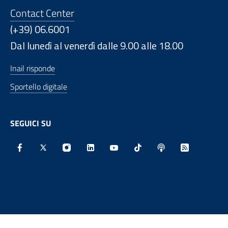
Contact Center
(+39) 06.6001
Dal lunedì al venerdì dalle 9.00 alle 18.00
Inail risponde
Sportello digitale
SEGUICI SU
Facebook - Sito esterno - Apertura in nuova finestra
X - Sito esterno - Apertura in nuova finestra
Instagram - Sito esterno - Apertura in nu
Linkedin - Sito esterno - Apertura 
Youtube - Sito esterno - Aper
TikTok - Sito esterno -
Spreaker - Sito e
Feed RSS - 