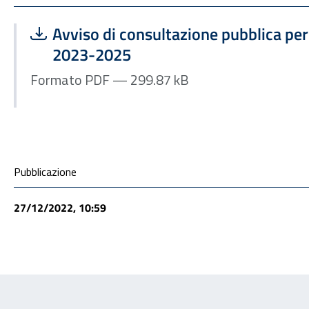
Scarica file:
Formato PDF — Dimensione 299.87 kB
Avviso di consultazione pubblica pe
2023-2025
Formato PDF — 299.87 kB
Condivisione social
Pubblicazione
27/12/2022, 10:59
Feedback