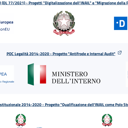
L 77/2021) - Progetti "Digitalizzazione dell’INAIL" e "Migrazione della
POC Legalità 2014-2020 - Progetto "Antifrode e Internal Audit"
tituzionale 2014-2020 - Progetto "Qualificazione dell'INAIL come Polo St