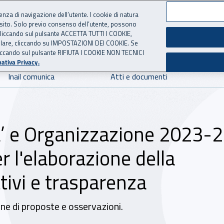
ienza di navigazione dell’utente. I cookie di natura
 sito. Solo previo consenso dell’utente, possono
 per l'Assicurazione contro 
ie cliccando sul pulsante ACCETTA TUTTI I COOKIE,
tallare, cliccando su IMPOSTAZIONI DEI COOKIE. Se
o cliccando sul pulsante RIFIUTA I COOKIE NON TECNICI
ativa Privacy.
Inail comunica
Atti e documenti
ta’ e Organizzazione 2023-
r l'elaborazione della
tivi e trasparenza
ne di proposte e osservazioni.