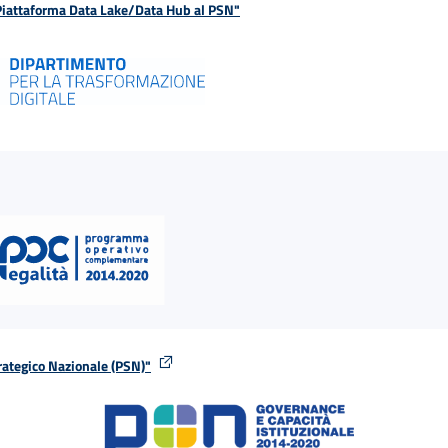
 Piattaforma Data Lake/Data Hub al PSN"
rategico Nazionale (PSN)"