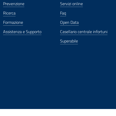
Prevenzione
Servizi online
Ricerca
Faq
Formazione
Open Data
Assistenza e Supporto
Casellario centrale infortuni
Superabile
ova finestra
in nuova finestra
tura in nuova finestra
 Apertura in nuova finestra
sterno - Apertura in nuova finestra
Apertura nella stessa finestra