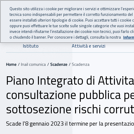
For international visitors
Vai al menu principale
Vai al contenuto principale
Questo sito utilizza i cookie per migliorare i servizi e ottimizzare l’esper
tecnica sono indispensabili per permettere il corretto funzionamento del
INAIL - Istituto Nazionale
essere installati ulteriori tipologie di cookie. Puoi accettare tutti i cook
oppure puoi effettuare le tue scelte sulle singole categorie che vuoi ins
invece intendi rifiutarne l’installazione dei cookie non tecnici, puoi farl
o chiudendo il banner. Per conoscere i dettagli, consulta la nostra
Inform
Navigazione principale
Istituto
Attività e servizi
Navigazione - Ti trovi in:
Home
Inail comunica
Scadenze
Scadenza
Piano Integrato di Attivi
consultazione pubblica pe
sottosezione rischi corrut
Scade l'8 gennaio 2023 il termine per la presentazio