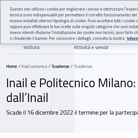
For international visitors
Vai al menu principale
Vai al contenuto principale
Questo sito utilizza i cookie per migliorare i servizi e ottimizzare l’esper
tecnica sono indispensabili per permettere il corretto funzionamento del
INAIL - Istituto Nazionale
essere installati ulteriori tipologie di cookie. Puoi accettare tutti i cook
oppure puoi effettuare le tue scelte sulle singole categorie che vuoi ins
invece intendi rifiutarne l’installazione dei cookie non tecnici, puoi farl
o chiudendo il banner. Per conoscere i dettagli, consulta la nostra
Inform
Navigazione principale
Istituto
Attività e servizi
Navigazione - Ti trovi in:
Home
Inail comunica
Scadenze
Scadenza
Inail e Politecnico Milano
dall’Inail
Scade il 16 dicembre 2022 il termine per la partecip