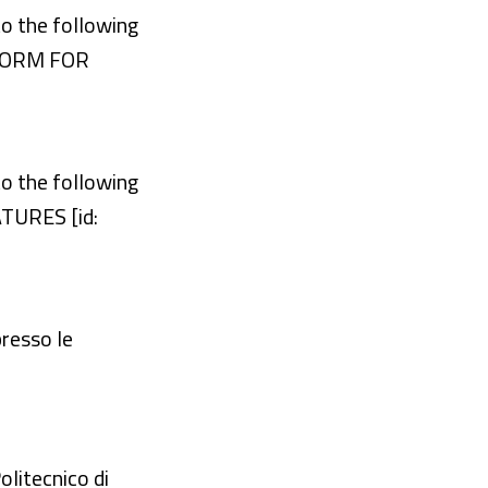
to the following
TFORM FOR
to the following
TURES [id:
presso le
olitecnico di