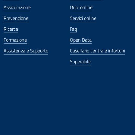
Assicurazione
Durc online
Prevenzione
Servizi online
Ricerca
Faq
Formazione
Open Data
Assistenza e Supporto
Casellario centrale infortuni
Superabile
ova finestra
in nuova finestra
tura in nuova finestra
 Apertura in nuova finestra
sterno - Apertura in nuova finestra
Apertura nella stessa finestra