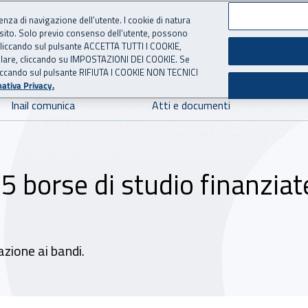
ienza di navigazione dell’utente. I cookie di natura
 sito. Solo previo consenso dell’utente, possono
 per l'Assicurazione contro 
ie cliccando sul pulsante ACCETTA TUTTI I COOKIE,
tallare, cliccando su IMPOSTAZIONI DEI COOKIE. Se
o cliccando sul pulsante RIFIUTA I COOKIE NON TECNICI
ativa Privacy.
Inail comunica
Atti e documenti
: 5 borse di studio finanziat
azione ai bandi.