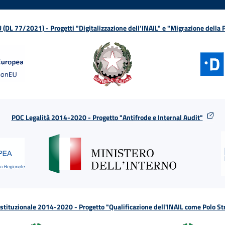
L 77/2021) - Progetti "Digitalizzazione dell’INAIL" e "Migrazione della
POC Legalità 2014-2020 - Progetto "Antifrode e Internal Audit"
tituzionale 2014-2020 - Progetto "Qualificazione dell'INAIL come Polo St