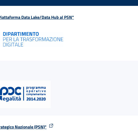
 Piattaforma Data Lake/Data Hub al PSN"
rategico Nazionale (PSN)"