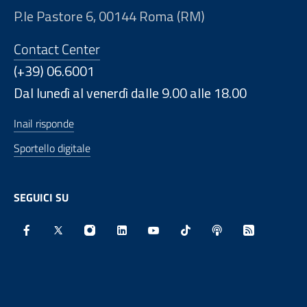
P.le Pastore 6, 00144 Roma (RM)
Contact Center
(+39) 06.6001
Dal lunedì al venerdì dalle 9.00 alle 18.00
Inail risponde
Sportello digitale
SEGUICI SU
Facebook - Sito esterno - Apertura in nuova finestra
X - Sito esterno - Apertura in nuova finestra
Instagram - Sito esterno - Apertura in nu
Linkedin - Sito esterno - Apertura 
Youtube - Sito esterno - Aper
TikTok - Sito esterno -
Spreaker - Sito e
Feed RSS - 