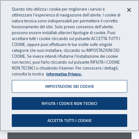
Accedi ai servizi online
For international visitors
Vai al menu principale
Vai al contenuto principale
Questo sito utilizza i cookie per migliorare i servizi e
ottimizzare l’esperienza di navigazione dell’utente. I cookie di
INAIL - Istituto Nazionale per 
natura tecnica sono indispensabili per permettere il corretto
Apri cerca
Apr
funzionamento del sito. Solo previo consenso dell’utente,
possono essere installati ulteriori tipologie di cookie. Puoi
Navigazione principale
accettare tutti i cookie cliccando sul pulsante ACCETTA TUTTI I
COOKIE, oppure puoi effettuare le tue scelte sulle singole
Navigazione - Ti trovi in:
Home
Inail comunica
Scadenze
Scadenza
categorie che vuoi installare, cliccando su IMPOSTAZIONI DEI
COOKIE. Se invece intendi rifiutarne l’installazione dei cookie
non tecnici, puoi farlo cliccando sul pulsante RIFIUTA I COOKIE
Dr Piemonte: pubblicato
NON TECNICI o chiudendo il banner. Per conoscere i dettagli,
consulta la nostra
Informativa Privacy.
l'avviso per la stipula di
IMPOSTAZIONI DEI COOKIE
convenzioni
RIFIUTA I COOKIE NON TECNICI
Scade il 31 gennaio 2023 il termine per la
presentazione delle domande.
ACCETTA TUTTI I COOKIE