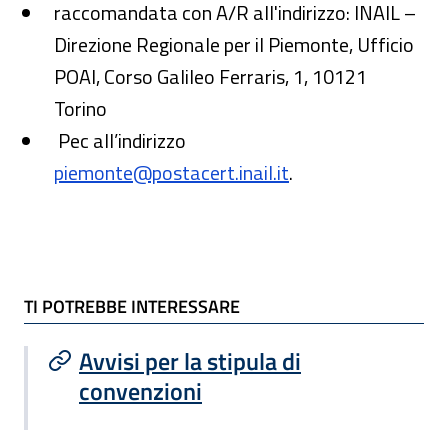
raccomandata con A/R all'indirizzo: INAIL –
Direzione Regionale per il Piemonte, Ufficio
POAI, Corso Galileo Ferraris, 1, 10121
Torino
Pec all’indirizzo
piemonte@postacert.inail.it
.
TI POTREBBE INTERESSARE
TI POTREBBE INTERESSARE
Avvisi per la stipula di
convenzioni