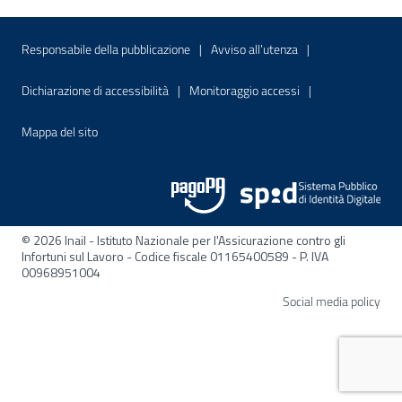
Menu di servizio
Sito interno - Apre in una nuova finestr
Sito interno - Apre
Responsabile della pubblicazione
Avviso all’utenza
Sito interno - Apre in una nuova finestra
Sito interno - Apre
Dichiarazione di accessibilità
Monitoraggio accessi
Sito interno - Apre nella stessa finestra
Mappa del sito
© 2026 Inail - Istituto Nazionale per l'Assicurazione contro gli
Infortuni sul Lavoro - Codice fiscale 01165400589 - P. IVA
00968951004
Apre
Social media policy