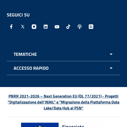
SEGUICI SU
Facebook - Sito esterno - Apertura in nuova finestra
X - Sito esterno - Apertura in nuova finestra
Instagram - Sito esterno - Apertura in nuo
Linkedin - Sito esterno - Apertura in 
Youtube - Sito esterno - Apertur
TikTok - Sito esterno - Ape
Spreaker - Sito estern
Feed RSS - Apert
TEMATICHE
APRI 
ACCESSO RAPIDO
APRI 
PNRR 2021-2026 – Next Generation EU (DL 77/2021) - Progetti
"Digitalizzazione dell’INAIL" e "Migrazione della Piattaforma Data
Lake/Data Hub al PSN"