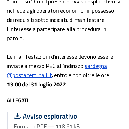
“fuori uso”. Con il presente avviso esplorativo si
richiede agli operatori economici, in possesso
dei requisiti sotto indicati, di manifestare
l'interesse a partecipare alla procedura in
parola.
Le manifestazioni d'interesse devono essere
inviate a mezzo PEC all'indirizzo
sardegna
@postacert.inail.it
, entro e non oltre le ore
13.00 del
31 luglio 2022
.
ALLEGATI
ALLEGATI
Scarica file:
Formato PDF — Dimensione 118.61 k
Avviso esplorativo
Formato PDF — 118.61 kB