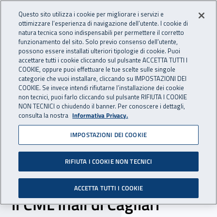
Accedi ai servizi online
For international visitors
Vai al menu principale
Vai al contenuto principale
Questo sito utilizza i cookie per migliorare i servizi e
ottimizzare l’esperienza di navigazione dell’utente. I cookie di
INAIL - Istituto Nazionale per 
natura tecnica sono indispensabili per permettere il corretto
Apri cerca
Apr
funzionamento del sito. Solo previo consenso dell’utente,
possono essere installati ulteriori tipologie di cookie. Puoi
Navigazione principale
accettare tutti i cookie cliccando sul pulsante ACCETTA TUTTI I
COOKIE, oppure puoi effettuare le tue scelte sulle singole
Navigazione - Ti trovi in:
Home
Inail comunica
Scadenze
Scadenza
categorie che vuoi installare, cliccando su IMPOSTAZIONI DEI
COOKIE. Se invece intendi rifiutarne l’installazione dei cookie
non tecnici, puoi farlo cliccando sul pulsante RIFIUTA I COOKIE
DR Sardegna:
NON TECNICI o chiudendo il banner. Per conoscere i dettagli,
consulta la nostra
Informativa Privacy.
manifestazione di interesse
IMPOSTAZIONI DEI COOKIE
per l'acquisizione del
macchinario di risonanza
RIFIUTA I COOKIE NON TECNICI
magnetica dismesso presso
ACCETTA TUTTI I COOKIE
il CML Inail di Cagliari