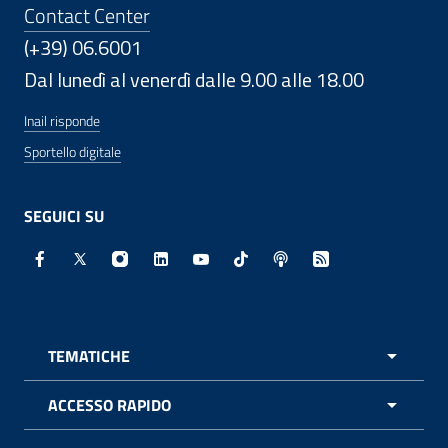
Contact Center
(+39) 06.6001
Dal lunedì al venerdì dalle 9.00 alle 18.00
Inail risponde
Sportello digitale
SEGUICI SU
Facebook - Sito esterno - Apertura in nuova finestra
X - Sito esterno - Apertura in nuova finestra
Instagram - Sito esterno - Apertura in nuo
Linkedin - Sito esterno - Apertura in 
Youtube - Sito esterno - Apertur
TikTok - Sito esterno - Ape
Spreaker - Sito estern
Feed RSS - Apert
TEMATICHE
APRI 
ACCESSO RAPIDO
APRI 