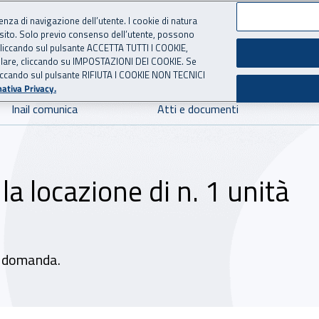
ienza di navigazione dell’utente. I cookie di natura
 sito. Solo previo consenso dell’utente, possono
 per l'Assicurazione contro 
ie cliccando sul pulsante ACCETTA TUTTI I COOKIE,
tallare, cliccando su IMPOSTAZIONI DEI COOKIE. Se
o cliccando sul pulsante RIFIUTA I COOKIE NON TECNICI
ativa Privacy.
Inail comunica
Atti e documenti
a locazione di n. 1 unità
la domanda.