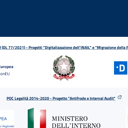
ova finestra
in nuova finestra
tura in nuova finestra
 Apertura in nuova finestra
sterno - Apertura in nuova finestra
Apertura nella stessa finestra
L 77/2021) - Progetti "Digitalizzazione dell’INAIL" e "Migrazione della
POC Legalità 2014-2020 - Progetto "Antifrode e Internal Audit"