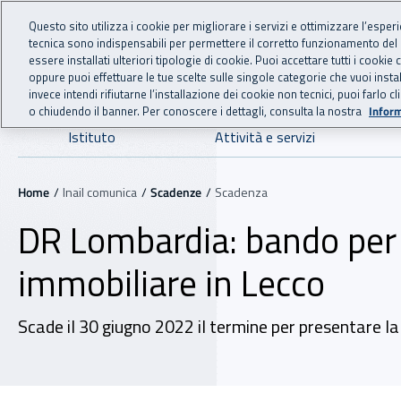
For international visitors
Vai al menu principale
Vai al contenuto principale
Questo sito utilizza i cookie per migliorare i servizi e ottimizzare l’esper
tecnica sono indispensabili per permettere il corretto funzionamento del
INAIL - Istituto Nazionale
essere installati ulteriori tipologie di cookie. Puoi accettare tutti i cook
oppure puoi effettuare le tue scelte sulle singole categorie che vuoi ins
invece intendi rifiutarne l’installazione dei cookie non tecnici, puoi farl
o chiudendo il banner. Per conoscere i dettagli, consulta la nostra
Inform
Navigazione principale
Istituto
Attività e servizi
Navigazione - Ti trovi in:
Home
Inail comunica
Scadenze
Scadenza
DR Lombardia: bando per l
immobiliare in Lecco
Scade il 30 giugno 2022 il termine per presentare 