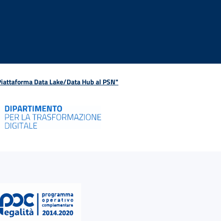
 Piattaforma Data Lake/Data Hub al PSN"