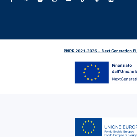
Facebook - Sito esterno - Apertura in nuova finestra
X - Sito esterno - Apertura in nuova finestra
Instagram - Sito esterno - Apertura in nu
Linkedin - Sito esterno - Apertura 
Youtube - Sito esterno - Aper
TikTok - Sito esterno -
Spreaker - Sito e
Feed RSS - 
PNRR 2021-2026 – Next Generation EU (D