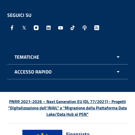
SEGUICI SU
Facebook - Sito esterno - Apertura in nuova finestra
X - Sito esterno - Apertura in nuova finestra
Instagram - Sito esterno - Apertura in nuo
Linkedin - Sito esterno - Apertura in 
Youtube - Sito esterno - Apertur
TikTok - Sito esterno - Ape
Spreaker - Sito estern
Feed RSS - Apert
TEMATICHE
APRI 
ACCESSO RAPIDO
APRI 
PNRR 2021-2026 – Next Generation EU (DL 77/2021) - Progetti
"Digitalizzazione dell’INAIL" e "Migrazione della Piattaforma Data
Lake/Data Hub al PSN"