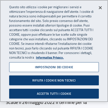
Accedi ai servizi online
For international visitors
Vai al menu principale
Vai al contenuto principale
Questo sito utilizza i cookie per migliorare i servizi e
ottimizzare l’esperienza di navigazione dell’utente. I cookie di
INAIL - Istituto Nazionale per 
natura tecnica sono indispensabili per permettere il corretto
Apri cerca
Apr
funzionamento del sito. Solo previo consenso dell’utente,
possono essere installati ulteriori tipologie di cookie. Puoi
Navigazione principale
accettare tutti i cookie cliccando sul pulsante ACCETTA TUTTI I
COOKIE, oppure puoi effettuare le tue scelte sulle singole
Navigazione - Ti trovi in:
Home
Inail comunica
Scadenze
Scadenza
categorie che vuoi installare, cliccando su IMPOSTAZIONI DEI
COOKIE. Se invece intendi rifiutarne l’installazione dei cookie
non tecnici, puoi farlo cliccando sul pulsante RIFIUTA I COOKIE
Pubblicato il bando di
NON TECNICI o chiudendo il banner. Per conoscere i dettagli,
consulta la nostra
Informativa Privacy.
concorso per n. 32 posti
IMPOSTAZIONI DEI COOKIE
presso la consulenza
tecnica per l’accertamento
RIFIUTA I COOKIE NON TECNICI
rischi e prevenzione
ACCETTA TUTTI I COOKIE
Scade il 26 maggio 2022 il termine per la