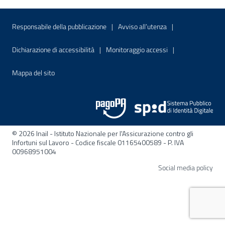
Menu di servizio
Sito interno - Apre in una nuova finestr
Sito interno - Apre
Responsabile della pubblicazione
Avviso all’utenza
Sito interno - Apre in una nuova finestra
Sito interno - Apre
Dichiarazione di accessibilità
Monitoraggio accessi
Sito interno - Apre nella stessa finestra
Mappa del sito
© 2026 Inail - Istituto Nazionale per l'Assicurazione contro gli
Infortuni sul Lavoro - Codice fiscale 01165400589 - P. IVA
00968951004
Apre
Social media policy