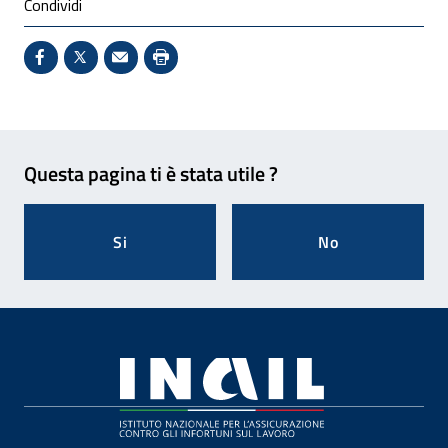
Condividi
Condividi su Facebook - Sito esterno - Apertura in 
X - Sito esterno - Apertura in nuova finestra
Invio Mail: apre il programma di posta el
Stampa pagina: scelta meno ecologic
Feedback
Questa pagina ti è stata utile ?
Si
No
Footer