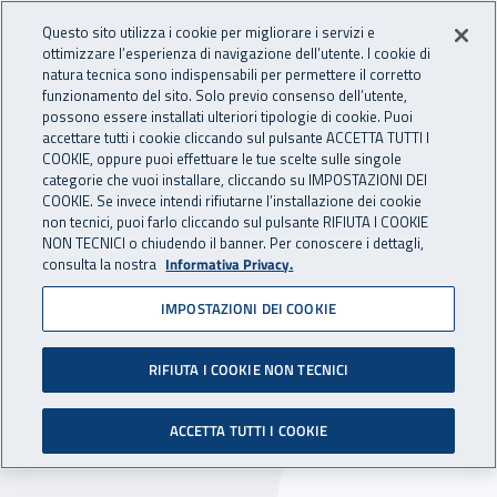
Accedi ai servizi online
For international visitors
Vai al menu principale
Vai al contenuto principale
Questo sito utilizza i cookie per migliorare i servizi e
ottimizzare l’esperienza di navigazione dell’utente. I cookie di
INAIL - Istituto Nazionale per 
natura tecnica sono indispensabili per permettere il corretto
Apri cerca
Apr
funzionamento del sito. Solo previo consenso dell’utente,
possono essere installati ulteriori tipologie di cookie. Puoi
Navigazione principale
accettare tutti i cookie cliccando sul pulsante ACCETTA TUTTI I
COOKIE, oppure puoi effettuare le tue scelte sulle singole
Navigazione - Ti trovi in:
Home
Inail comunica
Scadenze
Scadenza
categorie che vuoi installare, cliccando su IMPOSTAZIONI DEI
COOKIE. Se invece intendi rifiutarne l’installazione dei cookie
non tecnici, puoi farlo cliccando sul pulsante RIFIUTA I COOKIE
Dr Veneto: avviso di
NON TECNICI o chiudendo il banner. Per conoscere i dettagli,
consulta la nostra
Informativa Privacy.
selezione comparativa per
IMPOSTAZIONI DEI COOKIE
conferimento di n.7
incarichi di psicologo
RIFIUTA I COOKIE NON TECNICI
Scade il 13 maggio 2022 il termine per l'invio
ACCETTA TUTTI I COOKIE
delle candidature.