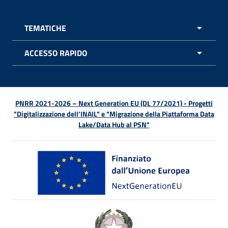
TEMATICHE
APRI 
ACCESSO RAPIDO
APRI 
PNRR 2021-2026 – Next Generation EU (DL 77/2021) - Progetti
"Digitalizzazione dell’INAIL" e "Migrazione della Piattaforma Data
Lake/Data Hub al PSN"