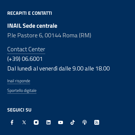
RECAPITI E CONTATTI
INAIL Sede centrale
P.le Pastore 6, 00144 Roma (RM)
Contact Center
(+39) 06.6001
Dal lunedì al venerdì dalle 9.00 alle 18.00
Inail risponde
Sportello digitale
SEGUICI SU
Facebook - Sito esterno - Apertura in nuova finestra
X - Sito esterno - Apertura in nuova finestra
Instagram - Sito esterno - Apertura in nuo
Linkedin - Sito esterno - Apertura in 
Youtube - Sito esterno - Apertur
TikTok - Sito esterno - Ape
Spreaker - Sito estern
Feed RSS - Apert