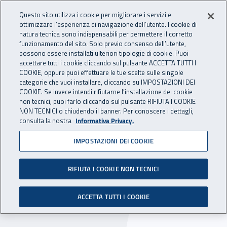
Accedi ai servizi online
For international visitors
Vai al menu principale
Vai al contenuto principale
Questo sito utilizza i cookie per migliorare i servizi e
ottimizzare l’esperienza di navigazione dell’utente. I cookie di
INAIL - Istituto Nazionale per 
natura tecnica sono indispensabili per permettere il corretto
Apri cerca
Apr
funzionamento del sito. Solo previo consenso dell’utente,
possono essere installati ulteriori tipologie di cookie. Puoi
Navigazione principale
accettare tutti i cookie cliccando sul pulsante ACCETTA TUTTI I
COOKIE, oppure puoi effettuare le tue scelte sulle singole
Navigazione - Ti trovi in:
Home
Inail comunica
Scadenze
Scadenza
categorie che vuoi installare, cliccando su IMPOSTAZIONI DEI
COOKIE. Se invece intendi rifiutarne l’installazione dei cookie
non tecnici, puoi farlo cliccando sul pulsante RIFIUTA I COOKIE
Dr Veneto: selezione
NON TECNICI o chiudendo il banner. Per conoscere i dettagli,
consulta la nostra
Informativa Privacy.
comparativa per n. 1
IMPOSTAZIONI DEI COOKIE
radiologo
RIFIUTA I COOKIE NON TECNICI
Scade il giorno 18 giugno 2021 alle ore 12.00 il
termine per la presentazione delle domande di
ACCETTA TUTTI I COOKIE
partecipazione.