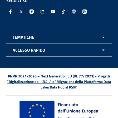
SEGUICI SU
Facebook - Sito esterno - Apertura in nuova finestra
X - Sito esterno - Apertura in nuova finestra
Instagram - Sito esterno - Apertura in nuo
Linkedin - Sito esterno - Apertura in 
Youtube - Sito esterno - Apertur
TikTok - Sito esterno - Ape
Spreaker - Sito estern
Feed RSS - Apert
TEMATICHE
APRI 
ACCESSO RAPIDO
APRI 
PNRR 2021-2026 – Next Generation EU (DL 77/2021) - Progetti
"Digitalizzazione dell’INAIL" e "Migrazione della Piattaforma Data
Lake/Data Hub al PSN"