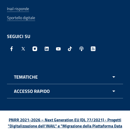
Inail risponde
Sportello digitale
SEGUICI SU
Facebook - Sito esterno - Apertura in nuova finestra
X - Sito esterno - Apertura in nuova finestra
Instagram - Sito esterno - Apertura in nuo
Linkedin - Sito esterno - Apertura in 
Youtube - Sito esterno - Apertur
TikTok - Sito esterno - Ape
Spreaker - Sito estern
Feed RSS - Apert
TEMATICHE
APRI 
ACCESSO RAPIDO
APRI 
PNRR 2021-2026 – Next Generation EU (DL 77/2021) - Progetti
"Digitalizzazione dell’INAIL" e "Migrazione della Piattaforma Data