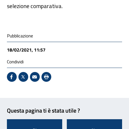
selezione comparativa.
Condivisione social
Pubblicazione
18/02/2021, 11:57
Condividi
Condividi su Facebook - Sito esterno - Apertura in 
X - Sito esterno - Apertura in nuova finestra
Invio Mail: apre il programma di posta el
Stampa pagina: scelta meno ecologic
Feedback
Questa pagina ti è stata utile ?