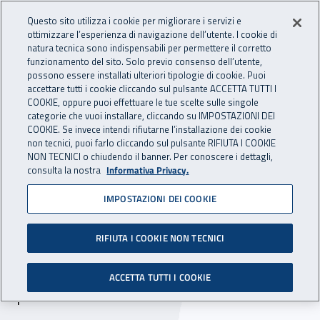
Accedi ai servizi online
For international visitors
Vai al menu principale
Vai al contenuto principale
Questo sito utilizza i cookie per migliorare i servizi e
ottimizzare l’esperienza di navigazione dell’utente. I cookie di
INAIL - Istituto Nazionale per 
natura tecnica sono indispensabili per permettere il corretto
Apri cerca
Apr
funzionamento del sito. Solo previo consenso dell’utente,
possono essere installati ulteriori tipologie di cookie. Puoi
Navigazione principale
accettare tutti i cookie cliccando sul pulsante ACCETTA TUTTI I
COOKIE, oppure puoi effettuare le tue scelte sulle singole
Navigazione - Ti trovi in:
Home
Inail comunica
Scadenze
Scadenza
categorie che vuoi installare, cliccando su IMPOSTAZIONI DEI
COOKIE. Se invece intendi rifiutarne l’installazione dei cookie
non tecnici, puoi farlo cliccando sul pulsante RIFIUTA I COOKIE
Selezione comparativa:
NON TECNICI o chiudendo il banner. Per conoscere i dettagli,
consulta la nostra
Informativa Privacy.
professionisti per la
IMPOSTAZIONI DEI COOKIE
composizione di collegi
consultivi tecnici
RIFIUTA I COOKIE NON TECNICI
Scade il 12 marzo 2021 il termine per la
ACCETTA TUTTI I COOKIE
presentazione delle domande.