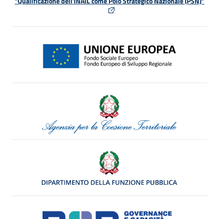
"Qualificazione dell'INAIL come Polo Strategico Nazionale (PSN)"