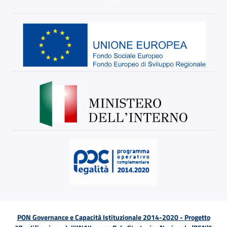
PON Governance e Capacità Istituzionale 2014-2020 - Progetto