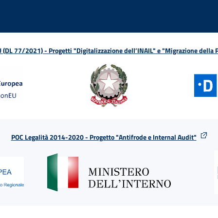
L 77/2021) - Progetti "Digitalizzazione dell’INAIL" e "Migrazione della
POC Legalità 2014-2020 - Progetto "Antifrode e Internal Audit"