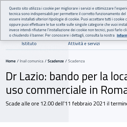
For international visitors
Vai al menu principale
Vai al contenuto principale
Questo sito utilizza i cookie per migliorare i servizi e ottimizzare l’esper
tecnica sono indispensabili per permettere il corretto funzionamento del
INAIL - Istituto Nazionale
essere installati ulteriori tipologie di cookie. Puoi accettare tutti i cook
oppure puoi effettuare le tue scelte sulle singole categorie che vuoi ins
invece intendi rifiutarne l’installazione dei cookie non tecnici, puoi farl
o chiudendo il banner. Per conoscere i dettagli, consulta la nostra
Inform
Navigazione principale
Istituto
Attività e servizi
Navigazione - Ti trovi in:
Home
Inail comunica
Scadenze
Scadenza
Dr Lazio: bando per la lo
uso commerciale in Rom
Scade alle ore 12.00 dell'11 febbraio 2021 il termi