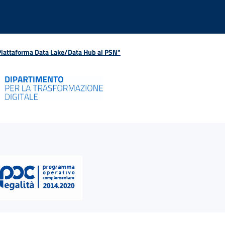
 Piattaforma Data Lake/Data Hub al PSN"