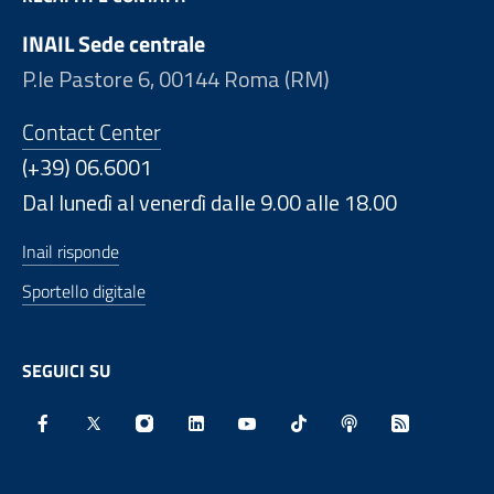
INAIL Sede centrale
P.le Pastore 6, 00144 Roma (RM)
Contact Center
(+39) 06.6001
Dal lunedì al venerdì dalle 9.00 alle 18.00
Inail risponde
Sportello digitale
SEGUICI SU
Facebook - Sito esterno - Apertura in nuova finestra
X - Sito esterno - Apertura in nuova finestra
Instagram - Sito esterno - Apertura in nu
Linkedin - Sito esterno - Apertura 
Youtube - Sito esterno - Aper
TikTok - Sito esterno -
Spreaker - Sito e
Feed RSS - 