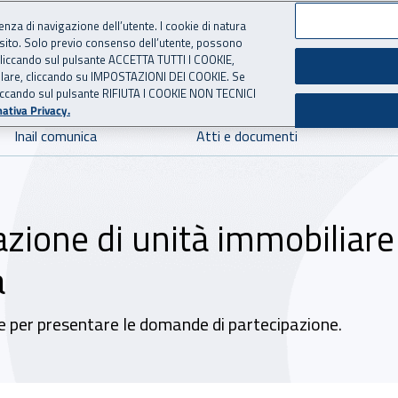
ienza di navigazione dell’utente. I cookie di natura
 sito. Solo previo consenso dell’utente, possono
 per l'Assicurazione contro 
ie cliccando sul pulsante ACCETTA TUTTI I COOKIE,
tallare, cliccando su IMPOSTAZIONI DEI COOKIE. Se
o cliccando sul pulsante RIFIUTA I COOKIE NON TECNICI
ativa Privacy.
Inail comunica
Atti e documenti
cazione di unità immobiliare
a
ne per presentare le domande di partecipazione.