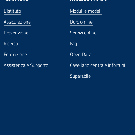
L'Istituto
Moduli e modelli
Assicurazione
Durc online
Prevenzione
Servizi online
Ricerca
Faq
Formazione
Open Data
Assistenza e Supporto
Casellario centrale infortuni
Superabile
ova finestra
in nuova finestra
tura in nuova finestra
 Apertura in nuova finestra
sterno - Apertura in nuova finestra
Apertura nella stessa finestra