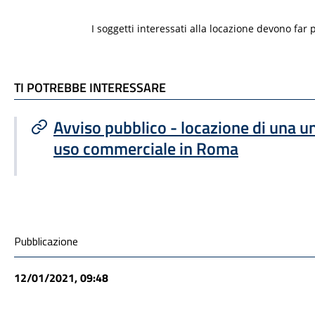
I soggetti interessati alla locazione devono far
TI POTREBBE INTERESSARE
TI POTREBBE INTERESSARE
Avviso pubblico - locazione di una u
uso commerciale in Roma
Condivisione social
Pubblicazione
12/01/2021, 09:48