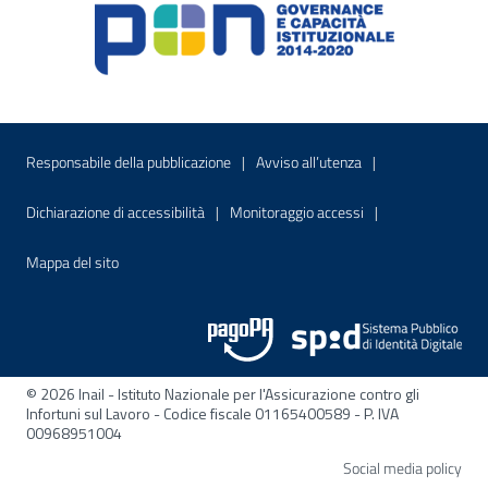
Menu di servizio
Sito interno - Apre in una nuova finestr
Sito interno - Apre
Responsabile della pubblicazione
Avviso all’utenza
Sito interno - Apre in una nuova finestra
Sito interno - Apre
Dichiarazione di accessibilità
Monitoraggio accessi
Sito interno - Apre nella stessa finestra
Mappa del sito
© 2026 Inail - Istituto Nazionale per l'Assicurazione contro gli
Infortuni sul Lavoro - Codice fiscale 01165400589 - P. IVA
00968951004
Apre
Social media policy