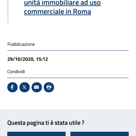
unità immobiliare ad uso
commerciale in Roma
Condivisione social
Pubblicazione
29/10/2020, 15:12
Condividi
Condividi su Facebook - Sito esterno - Apertura in 
X - Sito esterno - Apertura in nuova finestra
Invio Mail: apre il programma di posta el
Stampa pagina: scelta meno ecologic
Feedback
Questa pagina ti è stata utile ?