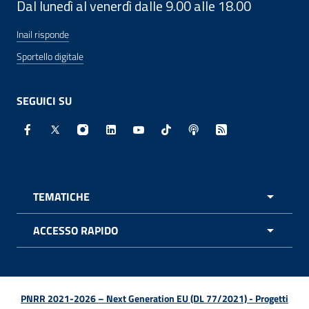
Dal lunedì al venerdì dalle 9.00 alle 18.00
Inail risponde
Sportello digitale
SEGUICI SU
Facebook - Sito esterno - Apertura in nuova finestra
X - Sito esterno - Apertura in nuova finestra
Instagram - Sito esterno - Apertura in nuo
Linkedin - Sito esterno - Apertura in 
Youtube - Sito esterno - Apertur
TikTok - Sito esterno - Ape
Spreaker - Sito estern
Feed RSS - Apert
TEMATICHE
APRI 
ACCESSO RAPIDO
APRI 
PNRR 2021-2026 – Next Generation EU (DL 77/2021) - Progetti