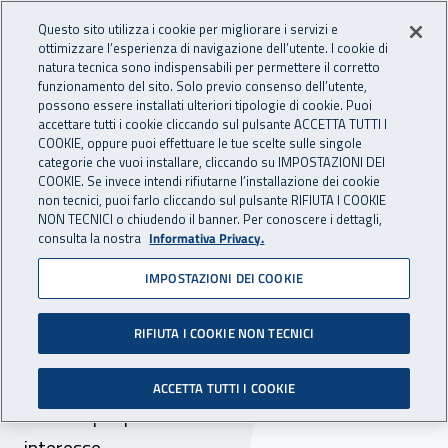
Accedi ai servizi online
For international visitors
Vai al menu principale
Vai al contenuto principale
Questo sito utilizza i cookie per migliorare i servizi e
ottimizzare l’esperienza di navigazione dell’utente. I cookie di
INAIL - Istituto Nazionale per 
natura tecnica sono indispensabili per permettere il corretto
Apri cerca
Apr
funzionamento del sito. Solo previo consenso dell’utente,
possono essere installati ulteriori tipologie di cookie. Puoi
Navigazione principale
accettare tutti i cookie cliccando sul pulsante ACCETTA TUTTI I
COOKIE, oppure puoi effettuare le tue scelte sulle singole
Navigazione - Ti trovi in:
Home
Inail comunica
Scadenze
Scadenza
categorie che vuoi installare, cliccando su IMPOSTAZIONI DEI
COOKIE. Se invece intendi rifiutarne l’installazione dei cookie
non tecnici, puoi farlo cliccando sul pulsante RIFIUTA I COOKIE
Dr Lazio: bando per la
NON TECNICI o chiudendo il banner. Per conoscere i dettagli,
consulta la nostra
Informativa Privacy.
locazione di unità
IMPOSTAZIONI DEI COOKIE
immobiliare ad uso
commerciale in Roma
RIFIUTA I COOKIE NON TECNICI
Scade alle ore 12.00 del 30 novembre 2020 il
ACCETTA TUTTI I COOKIE
termine per presentare le manifestazioni di
interesse.