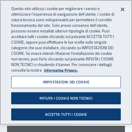
Accedi ai servizi online
For international visitors
Vai al menu principale
Vai al contenuto principale
Questo sito utilizza i cookie per migliorare i servizi e
ottimizzare l’esperienza di navigazione dell’utente. I cookie di
INAIL - Istituto Nazionale per 
natura tecnica sono indispensabili per permettere il corretto
Apri cerca
Apr
funzionamento del sito. Solo previo consenso dell’utente,
possono essere installati ulteriori tipologie di cookie. Puoi
Navigazione principale
accettare tutti i cookie cliccando sul pulsante ACCETTA TUTTI I
COOKIE, oppure puoi effettuare le tue scelte sulle singole
Navigazione - Ti trovi in:
Home
Inail comunica
Scadenze
Scadenza
categorie che vuoi installare, cliccando su IMPOSTAZIONI DEI
COOKIE. Se invece intendi rifiutarne l’installazione dei cookie
non tecnici, puoi farlo cliccando sul pulsante RIFIUTA I COOKIE
Concorso "Arte e sicurezza"
NON TECNICI o chiudendo il banner. Per conoscere i dettagli,
consulta la nostra
Informativa Privacy.
2020: prorogata la
IMPOSTAZIONI DEI COOKIE
scadenza del bando
RIFIUTA I COOKIE NON TECNICI
Prorogata al 22 marzo 2021 la scadenza del
bando di concorso.
ACCETTA TUTTI I COOKIE