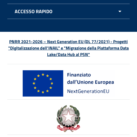
ACCESSO RAPIDO
APRI 
PNRR 2021-2026 – Next Generation EU (DL 77/2021) - Progetti
"Digitalizzazione dell’INAIL" e "Migrazione della Piattaforma Data
Lake/Data Hub al PSN"