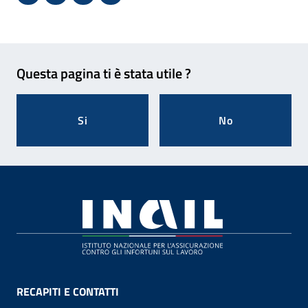
Condividi su Facebook - Sito esterno - Apertura in 
X - Sito esterno - Apertura in nuova finestra
Invio Mail: apre il programma di posta el
Stampa pagina: scelta meno ecologic
Feedback
Questa pagina ti è stata utile ?
Si
No
Footer
RECAPITI E CONTATTI