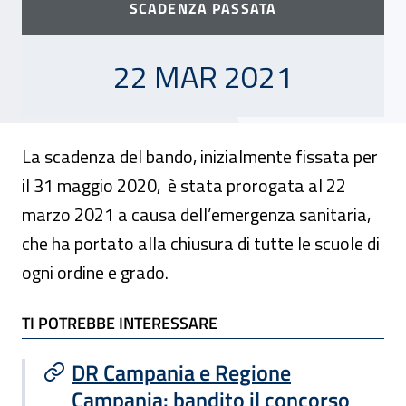
SCADENZA PASSATA
22 MARZO 2021
22 MAR 2021
La scadenza del bando, inizialmente fissata per
il 31 maggio 2020, è stata prorogata al 22
marzo 2021 a causa dell’emergenza sanitaria,
che ha portato alla chiusura di tutte le scuole di
ogni ordine e grado.
TI POTREBBE INTERESSARE
TI POTREBBE INTERESSARE
DR Campania e Regione
Campania: bandito il concorso