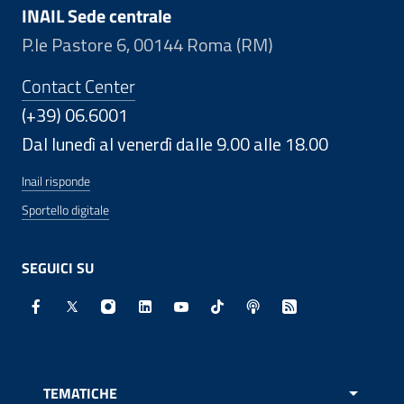
INAIL Sede centrale
P.le Pastore 6, 00144 Roma (RM)
Contact Center
(+39) 06.6001
Dal lunedì al venerdì dalle 9.00 alle 18.00
Inail risponde
Sportello digitale
SEGUICI SU
Facebook - Sito esterno - Apertura in nuova finestra
X - Sito esterno - Apertura in nuova finestra
Instagram - Sito esterno - Apertura in nuo
Linkedin - Sito esterno - Apertura in 
Youtube - Sito esterno - Apertur
TikTok - Sito esterno - Ape
Spreaker - Sito estern
Feed RSS - Apert
TEMATICHE
APRI 