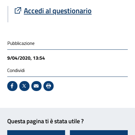
Sito esterno : apre una nuova finestra
Accedi al questionario
Condivisione social
Pubblicazione
9/04/2020, 13:54
Condividi
Condividi su Facebook - Sito esterno - Apertura in 
X - Sito esterno - Apertura in nuova finestra
Invio Mail: apre il programma di posta el
Stampa pagina: scelta meno ecologic
Feedback
Questa pagina ti è stata utile ?