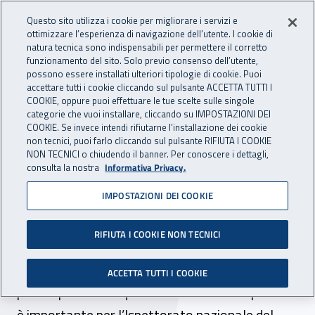
Accedi ai servizi online
For international visitors
Vai al menu principale
Vai al contenuto principale
Questo sito utilizza i cookie per migliorare i servizi e
ottimizzare l’esperienza di navigazione dell’utente. I cookie di
INAIL - Istituto Nazionale per 
natura tecnica sono indispensabili per permettere il corretto
Apri cerca
Apr
funzionamento del sito. Solo previo consenso dell’utente,
possono essere installati ulteriori tipologie di cookie. Puoi
Navigazione principale
accettare tutti i cookie cliccando sul pulsante ACCETTA TUTTI I
COOKIE, oppure puoi effettuare le tue scelte sulle singole
Navigazione - Ti trovi in:
Home
Inail comunica
Scadenze
Scadenza
categorie che vuoi installare, cliccando su IMPOSTAZIONI DEI
COOKIE. Se invece intendi rifiutarne l’installazione dei cookie
non tecnici, puoi farlo cliccando sul pulsante RIFIUTA I COOKIE
Questionario online: "La tua
NON TECNICI o chiudendo il banner. Per conoscere i dettagli,
consulta la nostra
Informativa Privacy.
opinione è importante per
IMPOSTAZIONI DEI COOKIE
l’Ispettorato nazionale del
lavoro"
RIFIUTA I COOKIE NON TECNICI
Scade il 14 aprile 2020 il termine per la
ACCETTA TUTTI I COOKIE
partecipazione al questionario “La tua opinione
è importante per l’Ispettorato nazionale del