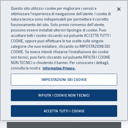
Accedi ai servizi online
For international visitors
Vai al menu principale
Vai al contenuto principale
Questo sito utilizza i cookie per migliorare i servizi e
ottimizzare l’esperienza di navigazione dell’utente. I cookie di
INAIL - Istituto Nazionale per 
natura tecnica sono indispensabili per permettere il corretto
Apri cerca
Apr
funzionamento del sito. Solo previo consenso dell’utente,
possono essere installati ulteriori tipologie di cookie. Puoi
Navigazione principale
accettare tutti i cookie cliccando sul pulsante ACCETTA TUTTI I
COOKIE, oppure puoi effettuare le tue scelte sulle singole
Navigazione - Ti trovi in:
Home
Inail comunica
Scadenze
Scadenza
categorie che vuoi installare, cliccando su IMPOSTAZIONI DEI
COOKIE. Se invece intendi rifiutarne l’installazione dei cookie
non tecnici, puoi farlo cliccando sul pulsante RIFIUTA I COOKIE
Dr Lombardia: proroga
NON TECNICI o chiudendo il banner. Per conoscere i dettagli,
consulta la nostra
Informativa Privacy.
presentazione progetti
IMPOSTAZIONI DEI COOKIE
prevenzionali 2020
RIFIUTA I COOKIE NON TECNICI
Prorogato al 31 maggio 2020 il termine per la
presentazione delle proposte progettuali.
ACCETTA TUTTI I COOKIE