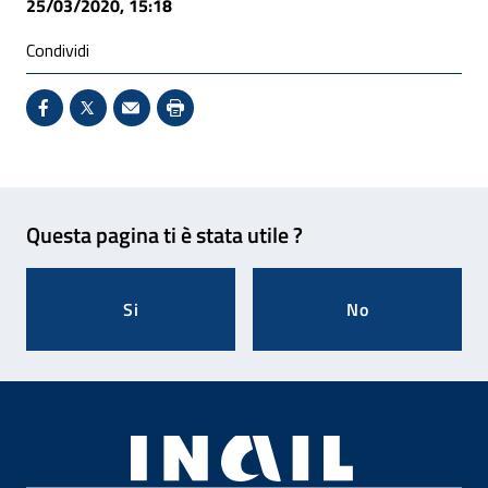
25/03/2020, 15:18
Condividi
Condividi su Facebook - Sito esterno - Apertura in 
X - Sito esterno - Apertura in nuova finestra
Invio Mail: apre il programma di posta el
Stampa pagina: scelta meno ecologic
Feedback
Questa pagina ti è stata utile ?
Si
No
Footer