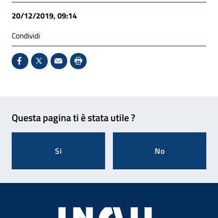
20/12/2019, 09:14
Condividi
Condividi su Facebook - Sito esterno - Apertura in 
X - Sito esterno - Apertura in nuova finestra
Invio Mail: apre il programma di posta el
Stampa pagina: scelta meno ecologic
Feedback
Questa pagina ti è stata utile ?
Si
No
Footer