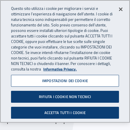
Accedi ai servizi online
For international visitors
Vai al menu principale
Vai al contenuto principale
Questo sito utilizza i cookie per migliorare i servizi e
ottimizzare l’esperienza di navigazione dell’utente. I cookie di
INAIL - Istituto Nazionale per 
natura tecnica sono indispensabili per permettere il corretto
Apri cerca
Apr
funzionamento del sito. Solo previo consenso dell’utente,
possono essere installati ulteriori tipologie di cookie. Puoi
Navigazione principale
accettare tutti i cookie cliccando sul pulsante ACCETTA TUTTI I
COOKIE, oppure puoi effettuare le tue scelte sulle singole
Navigazione - Ti trovi in:
Home
Inail comunica
Scadenze
Scadenza
categorie che vuoi installare, cliccando su IMPOSTAZIONI DEI
COOKIE. Se invece intendi rifiutarne l’installazione dei cookie
non tecnici, puoi farlo cliccando sul pulsante RIFIUTA I COOKIE
DR Emilia Romagna:
NON TECNICI o chiudendo il banner. Per conoscere i dettagli,
consulta la nostra
Informativa Privacy.
prorogati i termini per la
IMPOSTAZIONI DEI COOKIE
ricerca di immobile da
acquistare a Modena
RIFIUTA I COOKIE NON TECNICI
Prorogato al 31 gennaio 2020 il termine per la
ACCETTA TUTTI I COOKIE
presentazione delle proposte.