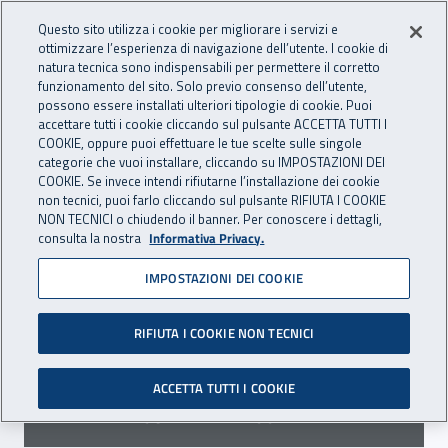
Accedi ai servizi online
For international visitors
Vai al menu principale
Vai al contenuto principale
Questo sito utilizza i cookie per migliorare i servizi e
ottimizzare l’esperienza di navigazione dell’utente. I cookie di
INAIL - Istituto Nazionale per 
natura tecnica sono indispensabili per permettere il corretto
Apri cerca
Apr
funzionamento del sito. Solo previo consenso dell’utente,
possono essere installati ulteriori tipologie di cookie. Puoi
Navigazione principale
accettare tutti i cookie cliccando sul pulsante ACCETTA TUTTI I
COOKIE, oppure puoi effettuare le tue scelte sulle singole
Navigazione - Ti trovi in:
Home
Inail comunica
Scadenze
Scadenza
categorie che vuoi installare, cliccando su IMPOSTAZIONI DEI
COOKIE. Se invece intendi rifiutarne l’installazione dei cookie
non tecnici, puoi farlo cliccando sul pulsante RIFIUTA I COOKIE
Dr Puglia: realizzazione di
NON TECNICI o chiudendo il banner. Per conoscere i dettagli,
consulta la nostra
Informativa Privacy.
progetti prevenzionali 2020
IMPOSTAZIONI DEI COOKIE
Scade il 31 gennaio 2020 il termine di
presentazione di proposte progettuali.
RIFIUTA I COOKIE NON TECNICI
ACCETTA TUTTI I COOKIE
SCADENZA PASSATA
31 GENNAIO 2020