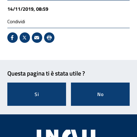
14/11/2019, 08:59
Condividi
Condividi su Facebook - Sito esterno - Apertura in 
X - Sito esterno - Apertura in nuova finestra
Invio Mail: apre il programma di posta el
Stampa pagina: scelta meno ecologic
Feedback
Questa pagina ti è stata utile ?
Si
No
Footer