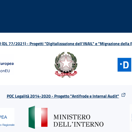
L 77/2021) - Progetti "Digitalizzazione dell’INAIL" e "Migrazione della
POC Legalità 2014-2020 - Progetto "Antifrode e Internal Audit"