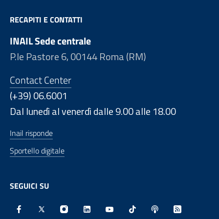
RECAPITI E CONTATTI
INAIL Sede centrale
P.le Pastore 6, 00144 Roma (RM)
Contact Center
(+39) 06.6001
Dal lunedì al venerdì dalle 9.00 alle 18.00
Inail risponde
Sportello digitale
SEGUICI SU
Facebook - Sito esterno - Apertura in nuova finestra
X - Sito esterno - Apertura in nuova finestra
Instagram - Sito esterno - Apertura in nu
Linkedin - Sito esterno - Apertura 
Youtube - Sito esterno - Aper
TikTok - Sito esterno -
Spreaker - Sito e
Feed RSS - 