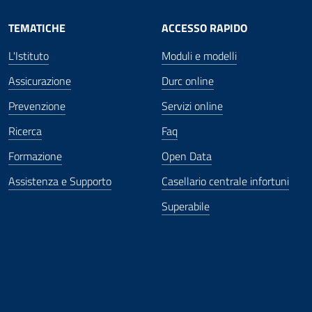
TEMATICHE
ACCESSO RAPIDO
L'Istituto
Moduli e modelli
Assicurazione
Durc online
Prevenzione
Servizi online
Ricerca
Faq
Formazione
Open Data
Assistenza e Supporto
Casellario centrale infortuni
Superabile
ova finestra
in nuova finestra
tura in nuova finestra
 Apertura in nuova finestra
sterno - Apertura in nuova finestra
Apertura nella stessa finestra