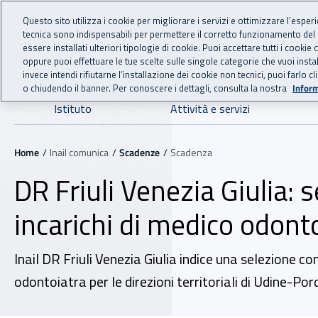
For international visitors
Vai al menu principale
Vai al contenuto principale
Questo sito utilizza i cookie per migliorare i servizi e ottimizzare l’esper
tecnica sono indispensabili per permettere il corretto funzionamento del
INAIL - Istituto Nazionale
essere installati ulteriori tipologie di cookie. Puoi accettare tutti i cook
oppure puoi effettuare le tue scelte sulle singole categorie che vuoi ins
invece intendi rifiutarne l’installazione dei cookie non tecnici, puoi farl
o chiudendo il banner. Per conoscere i dettagli, consulta la nostra
Inform
Navigazione principale
Istituto
Attività e servizi
Navigazione - Ti trovi in:
Home
Inail comunica
Scadenze
Scadenza
DR Friuli Venezia Giulia:
incarichi di medico odont
Inail DR Friuli Venezia Giulia indice una selezione c
odontoiatra per le direzioni territoriali di Udine-Por