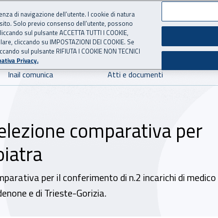
ienza di navigazione dell’utente. I cookie di natura
 sito. Solo previo consenso dell’utente, possono
 per l'Assicurazione contro 
ie cliccando sul pulsante ACCETTA TUTTI I COOKIE,
tallare, cliccando su IMPOSTAZIONI DEI COOKIE. Se
o cliccando sul pulsante RIFIUTA I COOKIE NON TECNICI
ativa Privacy.
Inail comunica
Atti e documenti
 selezione comparativa per
oiatra
omparativa per il conferimento di n.2 incarichi di medico
denone e di Trieste-Gorizia.