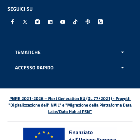
SEGUICI SU
Facebook - Sito esterno - Apertura in nuova finestra
X - Sito esterno - Apertura in nuova finestra
Instagram - Sito esterno - Apertura in nuo
Linkedin - Sito esterno - Apertura in 
Youtube - Sito esterno - Apertur
TikTok - Sito esterno - Ape
Spreaker - Sito estern
Feed RSS - Apert
TEMATICHE
APRI 
ACCESSO RAPIDO
APRI 
PNRR 2021-2026 – Next Generation EU (DL 77/2021) - Progetti
"Digitalizzazione dell’INAIL" e "Migrazione della Piattaforma Data
Lake/Data Hub al PSN"