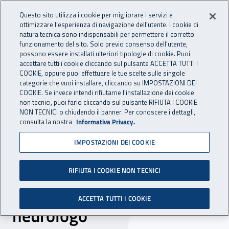
Accedi ai servizi online
For international visitors
Vai al menu principale
Vai al contenuto principale
Questo sito utilizza i cookie per migliorare i servizi e
ottimizzare l’esperienza di navigazione dell’utente. I cookie di
INAIL - Istituto Nazionale per 
natura tecnica sono indispensabili per permettere il corretto
Apri cerca
Apr
funzionamento del sito. Solo previo consenso dell’utente,
possono essere installati ulteriori tipologie di cookie. Puoi
Navigazione principale
accettare tutti i cookie cliccando sul pulsante ACCETTA TUTTI I
COOKIE, oppure puoi effettuare le tue scelte sulle singole
Navigazione - Ti trovi in:
Home
Inail comunica
Scadenze
Scadenza
categorie che vuoi installare, cliccando su IMPOSTAZIONI DEI
COOKIE. Se invece intendi rifiutarne l’installazione dei cookie
non tecnici, puoi farlo cliccando sul pulsante RIFIUTA I COOKIE
Dr Friuli Venezia Giulia:
NON TECNICI o chiudendo il banner. Per conoscere i dettagli,
consulta la nostra
Informativa Privacy.
avviso di procedura
IMPOSTAZIONI DEI COOKIE
comparativa per il
conferimento di n.2
RIFIUTA I COOKIE NON TECNICI
incarichi di medico
ACCETTA TUTTI I COOKIE
neurologo