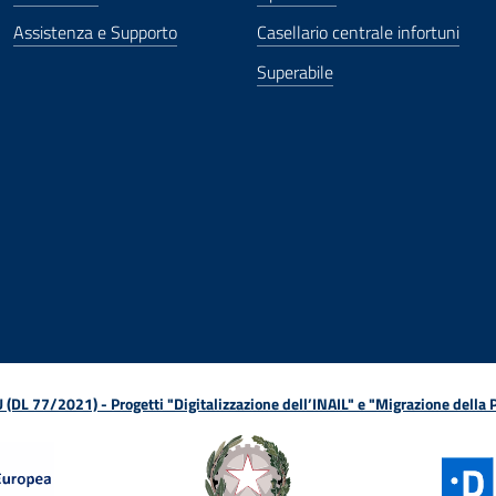
Assistenza e Supporto
Casellario centrale infortuni
Superabile
ova finestra
in nuova finestra
tura in nuova finestra
 Apertura in nuova finestra
sterno - Apertura in nuova finestra
Apertura nella stessa finestra
L 77/2021) - Progetti "Digitalizzazione dell’INAIL" e "Migrazione della