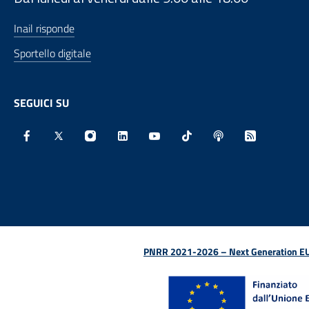
Inail risponde
Sportello digitale
SEGUICI SU
Facebook - Sito esterno - Apertura in nuova finestra
X - Sito esterno - Apertura in nuova finestra
Instagram - Sito esterno - Apertura in nu
Linkedin - Sito esterno - Apertura 
Youtube - Sito esterno - Aper
TikTok - Sito esterno -
Spreaker - Sito e
Feed RSS - 
PNRR 2021-2026 – Next Generation EU (D