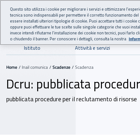
For international visitors
Vai al menu principale
Vai al contenuto principale
Questo sito utilizza i cookie per migliorare i servizi e ottimizzare l’esper
tecnica sono indispensabili per permettere il corretto funzionamento del
INAIL - Istituto Nazionale
essere installati ulteriori tipologie di cookie. Puoi accettare tutti i cook
oppure puoi effettuare le tue scelte sulle singole categorie che vuoi ins
invece intendi rifiutarne l’installazione dei cookie non tecnici, puoi farl
o chiudendo il banner. Per conoscere i dettagli, consulta la nostra
Inform
Navigazione principale
Istituto
Attività e servizi
Navigazione - Ti trovi in:
Home
Inail comunica
Scadenze
Scadenza
Dcru: pubblicata procedur
pubblicata procedure per il reclutamento di risorse