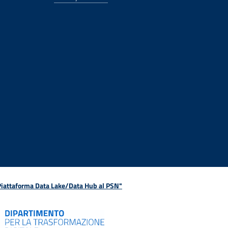
 Piattaforma Data Lake/Data Hub al PSN"