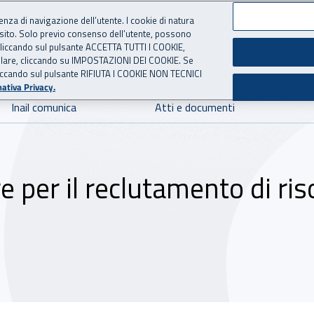
ienza di navigazione dell’utente. I cookie di natura
 sito. Solo previo consenso dell’utente, possono
 per l'Assicurazione contro 
ie cliccando sul pulsante ACCETTA TUTTI I COOKIE,
tallare, cliccando su IMPOSTAZIONI DEI COOKIE. Se
o cliccando sul pulsante RIFIUTA I COOKIE NON TECNICI
ativa Privacy.
Inail comunica
Atti e documenti
e per il reclutamento di ris