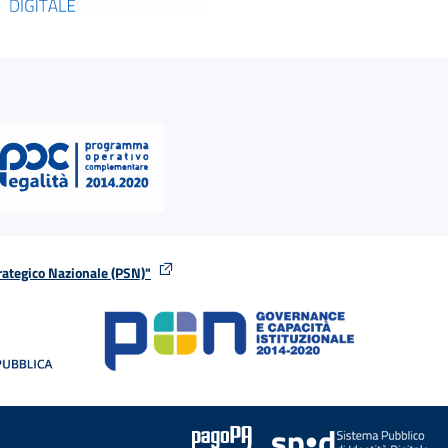
rategico Nazionale (PSN)"
tra
nella stessa finestra