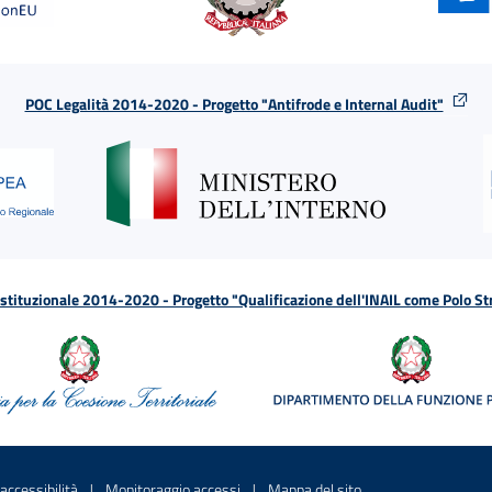
POC Legalità 2014-2020 - Progetto "Antifrode e Internal Audit"
tituzionale 2014-2020 - Progetto "Qualificazione dell'INAIL come Polo St
a
 in una nuova finestra
Sito interno - Apre in una nuova finestra
Sito interno - Apre in una nuova fines
Sito interno - Apre 
accessibilità
Monitoraggio accessi
Mappa del sito