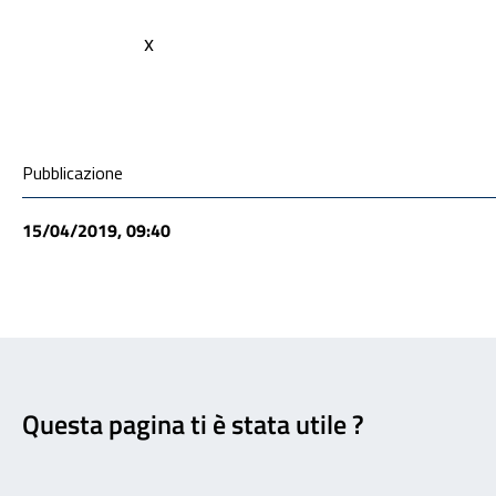
x
Condivisione social
Pubblicazione
15/04/2019, 09:40
Feedback
Questa pagina ti è stata utile ?