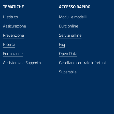
TEMATICHE
ACCESSO RAPIDO
L'Istituto
Moduli e modelli
Assicurazione
Durc online
Prevenzione
Servizi online
Ricerca
Faq
Formazione
Open Data
Assistenza e Supporto
Casellario centrale infortuni
Superabile
ova finestra
in nuova finestra
tura in nuova finestra
 Apertura in nuova finestra
sterno - Apertura in nuova finestra
Apertura nella stessa finestra