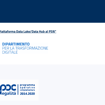
 Piattaforma Data Lake/Data Hub al PSN"