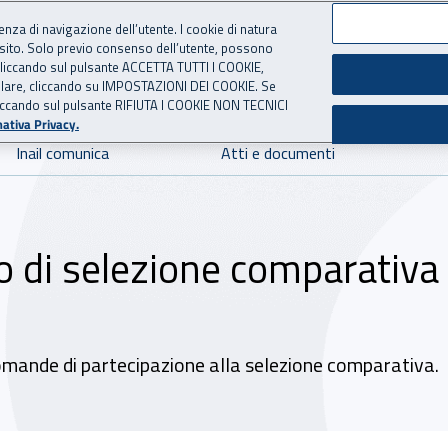
ienza di navigazione dell’utente. I cookie di natura
 sito. Solo previo consenso dell’utente, possono
 per l'Assicurazione contro 
ie cliccando sul pulsante ACCETTA TUTTI I COOKIE,
tallare, cliccando su IMPOSTAZIONI DEI COOKIE. Se
o cliccando sul pulsante RIFIUTA I COOKIE NON TECNICI
ativa Privacy.
Inail comunica
Atti e documenti
o di selezione comparativa
 domande di partecipazione alla selezione comparativa.