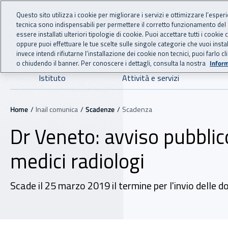
For international visitors
Vai al menu principale
Vai al contenuto principale
Questo sito utilizza i cookie per migliorare i servizi e ottimizzare l’esper
tecnica sono indispensabili per permettere il corretto funzionamento del
INAIL - Istituto Nazionale
essere installati ulteriori tipologie di cookie. Puoi accettare tutti i cook
oppure puoi effettuare le tue scelte sulle singole categorie che vuoi ins
invece intendi rifiutarne l’installazione dei cookie non tecnici, puoi farl
o chiudendo il banner. Per conoscere i dettagli, consulta la nostra
Inform
Navigazione principale
Istituto
Attività e servizi
Navigazione - Ti trovi in:
Home
Inail comunica
Scadenze
Scadenza
Dr Veneto: avviso pubblic
medici radiologi
Scade il 25 marzo 2019 il termine per l'invio delle