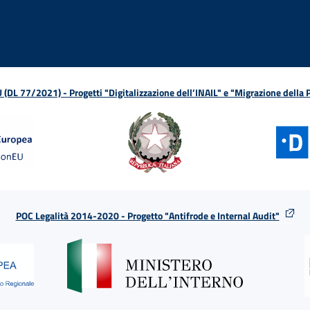
L 77/2021) - Progetti "Digitalizzazione dell’INAIL" e "Migrazione della
POC Legalità 2014-2020 - Progetto "Antifrode e Internal Audit"