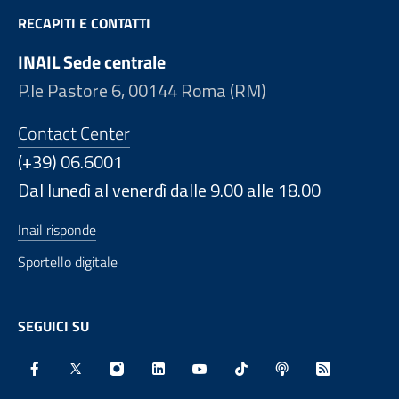
RECAPITI E CONTATTI
INAIL Sede centrale
P.le Pastore 6, 00144 Roma (RM)
Contact Center
(+39) 06.6001
Dal lunedì al venerdì dalle 9.00 alle 18.00
Inail risponde
Sportello digitale
SEGUICI SU
Facebook - Sito esterno - Apertura in nuova finestra
X - Sito esterno - Apertura in nuova finestra
Instagram - Sito esterno - Apertura in nu
Linkedin - Sito esterno - Apertura 
Youtube - Sito esterno - Aper
TikTok - Sito esterno -
Spreaker - Sito e
Feed RSS - 