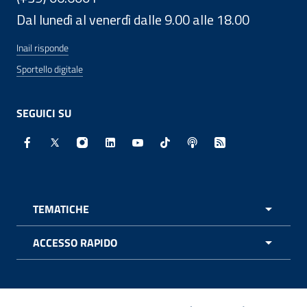
Dal lunedì al venerdì dalle 9.00 alle 18.00
Inail risponde
Sportello digitale
SEGUICI SU
Facebook - Sito esterno - Apertura in nuova finestra
X - Sito esterno - Apertura in nuova finestra
Instagram - Sito esterno - Apertura in nuo
Linkedin - Sito esterno - Apertura in 
Youtube - Sito esterno - Apertur
TikTok - Sito esterno - Ape
Spreaker - Sito estern
Feed RSS - Apert
TEMATICHE
APRI 
ACCESSO RAPIDO
APRI 