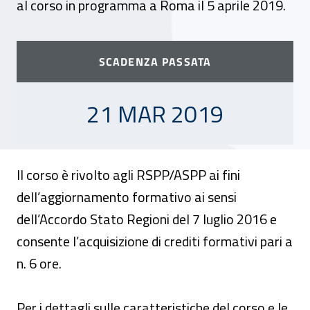
al corso in programma a Roma il 5 aprile 2019.
SCADENZA PASSATA
21 MARZO 2019
21 MAR 2019
Il corso è rivolto agli RSPP/ASPP ai fini
dell’aggiornamento formativo ai sensi
dell’Accordo Stato Regioni del 7 luglio 2016 e
consente l’acquisizione di crediti formativi pari a
n. 6 ore.
Per i dettagli sulle caratteristiche del corso e le