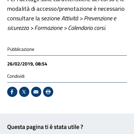
modalità di accesso/prenotazione è necessario
consultare la sezione
Attività > Prevenzione e
sicurezza > Formazione > Calendario corsi.
Condivisione social
Pubblicazione
26/02/2019, 08:54
Condividi
Condividi su Facebook - Sito esterno - Apertura in 
X - Sito esterno - Apertura in nuova finestra
Invio Mail: apre il programma di posta el
Stampa pagina: scelta meno ecologic
Feedback
Questa pagina ti è stata utile ?