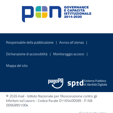
Menu di servizio
Sito interno - Apre in una nuova finestr
Sito interno - Apre
Responsabile della pubblicazione
Avviso all’utenza
Sito interno - Apre in una nuova finestra
Sito interno - Apre
Dichiarazione di accessibilità
Monitoraggio accessi
Sito interno - Apre nella stessa finestra
Mappa del sito
© 2026 Inail - Istituto Nazionale per l'Assicurazione contro gli
Infortuni sul Lavoro - Codice fiscale 01165400589 - P. IVA
00968951004
Apre