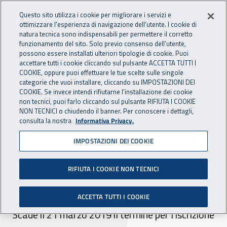
Accedi ai servizi online
For international visitors
Vai al menu principale
Vai al contenuto principale
Questo sito utilizza i cookie per migliorare i servizi e
ottimizzare l’esperienza di navigazione dell’utente. I cookie di
INAIL - Istituto Nazionale per 
natura tecnica sono indispensabili per permettere il corretto
Apri cerca
Apr
funzionamento del sito. Solo previo consenso dell’utente,
possono essere installati ulteriori tipologie di cookie. Puoi
Navigazione principale
accettare tutti i cookie cliccando sul pulsante ACCETTA TUTTI I
COOKIE, oppure puoi effettuare le tue scelte sulle singole
Navigazione - Ti trovi in:
Home
Inail comunica
Scadenze
Scadenza
categorie che vuoi installare, cliccando su IMPOSTAZIONI DEI
COOKIE. Se invece intendi rifiutarne l’installazione dei cookie
non tecnici, puoi farlo cliccando sul pulsante RIFIUTA I COOKIE
Scadenza iscrizione corso di
NON TECNICI o chiudendo il banner. Per conoscere i dettagli,
consulta la nostra
Informativa Privacy.
formazione "Lo strumento
IMPOSTAZIONI DEI COOKIE
OiRA a supporto della
valutazione dei rischi negli
RIFIUTA I COOKIE NON TECNICI
uffici"
ACCETTA TUTTI I COOKIE
Scade il 21 marzo 2019 il termine per l'iscrizione