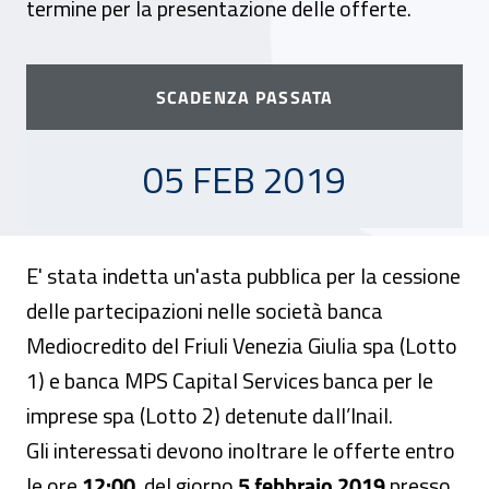
termine per la presentazione delle offerte.
SCADENZA PASSATA
05 FEBBRAIO 2019
05 FEB 2019
E' stata indetta un'asta pubblica per la cessione
delle partecipazioni nelle società banca
Mediocredito del Friuli Venezia Giulia spa (Lotto
1) e banca MPS Capital Services banca per le
imprese spa (Lotto 2) detenute dall’Inail.
Gli interessati devono inoltrare le offerte entro
le ore
12:00
del giorno
5 febbraio 2019
presso