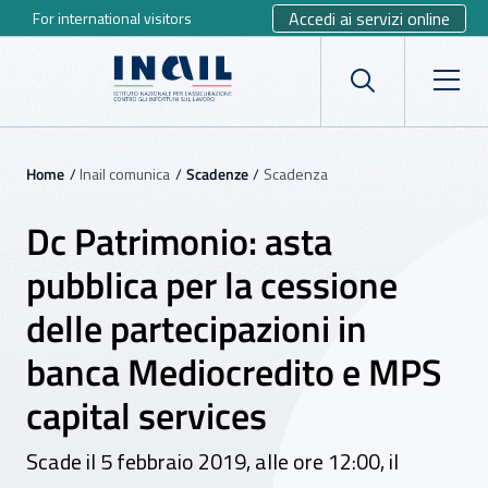
Accedi ai servizi online
For international visitors
Vai al menu principale
Vai al contenuto principale
INAIL - Istituto Nazionale per 
Apri cerca
Apr
Navigazione principale
Navigazione - Ti trovi in:
Home
Inail comunica
Scadenze
Scadenza
Dc Patrimonio: asta
pubblica per la cessione
delle partecipazioni in
banca Mediocredito e MPS
capital services
Scade il 5 febbraio 2019, alle ore 12:00, il