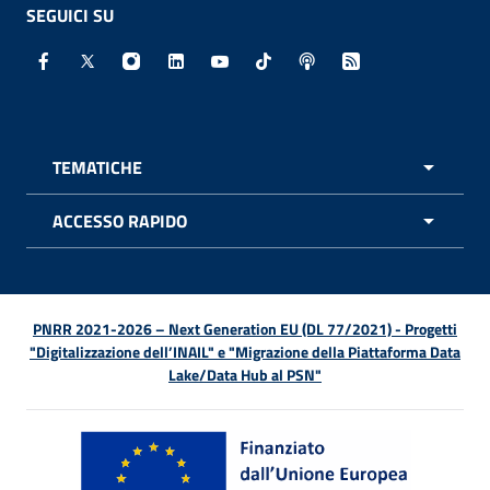
SEGUICI SU
Facebook - Sito esterno - Apertura in nuova finestra
X - Sito esterno - Apertura in nuova finestra
Instagram - Sito esterno - Apertura in nuo
Linkedin - Sito esterno - Apertura in 
Youtube - Sito esterno - Apertur
TikTok - Sito esterno - Ape
Spreaker - Sito estern
Feed RSS - Apert
TEMATICHE
APRI 
ACCESSO RAPIDO
APRI 
PNRR 2021-2026 – Next Generation EU (DL 77/2021) - Progetti
"Digitalizzazione dell’INAIL" e "Migrazione della Piattaforma Data
Lake/Data Hub al PSN"