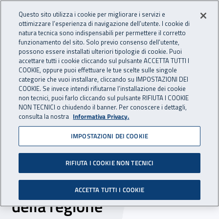
Accedi ai servizi online
For international visitors
Vai al menu principale
Vai al contenuto principale
Questo sito utilizza i cookie per migliorare i servizi e
ottimizzare l’esperienza di navigazione dell’utente. I cookie di
INAIL - Istituto Nazionale per 
natura tecnica sono indispensabili per permettere il corretto
Apri cerca
Apr
funzionamento del sito. Solo previo consenso dell’utente,
possono essere installati ulteriori tipologie di cookie. Puoi
Navigazione principale
accettare tutti i cookie cliccando sul pulsante ACCETTA TUTTI I
COOKIE, oppure puoi effettuare le tue scelte sulle singole
Navigazione - Ti trovi in:
Home
Inail comunica
Scadenze
Scadenza
categorie che vuoi installare, cliccando su IMPOSTAZIONI DEI
COOKIE. Se invece intendi rifiutarne l’installazione dei cookie
non tecnici, puoi farlo cliccando sul pulsante RIFIUTA I COOKIE
Dr Liguria: affidamento
NON TECNICI o chiudendo il banner. Per conoscere i dettagli,
consulta la nostra
Informativa Privacy.
tramite RdO su MEPA
IMPOSTAZIONI DEI COOKIE
dell'attività periodica di
verifica degli impianti di
RIFIUTA I COOKIE NON TECNICI
terra presso le sedi Inail
ACCETTA TUTTI I COOKIE
della regione