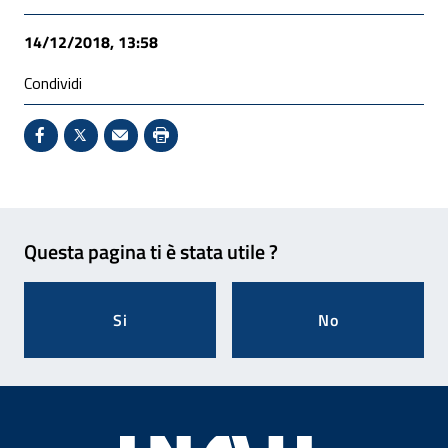
14/12/2018, 13:58
Condividi
Condividi su Facebook - Sito esterno - Apertura in 
X - Sito esterno - Apertura in nuova finestra
Invio Mail: apre il programma di posta el
Stampa pagina: scelta meno ecologic
Feedback
Questa pagina ti è stata utile ?
Si
No
Footer