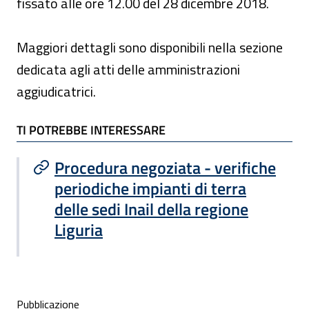
fissato alle ore 12.00 del 28 dicembre 2018.
Maggiori dettagli sono disponibili nella sezione
dedicata agli atti delle amministrazioni
aggiudicatrici.
TI POTREBBE INTERESSARE
TI POTREBBE INTERESSARE
Procedura negoziata - verifiche
periodiche impianti di terra
delle sedi Inail della regione
Liguria
Condivisione social
Pubblicazione