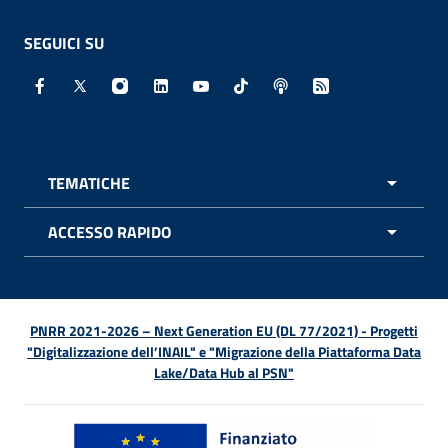
SEGUICI SU
Facebook - Sito esterno - Apertura in nuova finestra
X - Sito esterno - Apertura in nuova finestra
Instagram - Sito esterno - Apertura in nuo
Linkedin - Sito esterno - Apertura in 
Youtube - Sito esterno - Apertur
TikTok - Sito esterno - Ape
Spreaker - Sito estern
Feed RSS - Apert
TEMATICHE
APRI 
ACCESSO RAPIDO
APRI 
PNRR 2021-2026 – Next Generation EU (DL 77/2021) - Progetti
"Digitalizzazione dell’INAIL" e "Migrazione della Piattaforma Data
Lake/Data Hub al PSN"