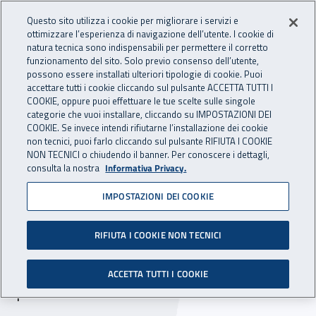
Accedi ai servizi online
For international visitors
Vai al menu principale
Vai al contenuto principale
Questo sito utilizza i cookie per migliorare i servizi e
ottimizzare l’esperienza di navigazione dell’utente. I cookie di
INAIL - Istituto Nazionale per 
natura tecnica sono indispensabili per permettere il corretto
Apri cerca
Apr
funzionamento del sito. Solo previo consenso dell’utente,
possono essere installati ulteriori tipologie di cookie. Puoi
Navigazione principale
accettare tutti i cookie cliccando sul pulsante ACCETTA TUTTI I
COOKIE, oppure puoi effettuare le tue scelte sulle singole
Navigazione - Ti trovi in:
Home
Inail comunica
Scadenze
Scadenza
categorie che vuoi installare, cliccando su IMPOSTAZIONI DEI
COOKIE. Se invece intendi rifiutarne l’installazione dei cookie
non tecnici, puoi farlo cliccando sul pulsante RIFIUTA I COOKIE
DR Piemonte:
NON TECNICI o chiudendo il banner. Per conoscere i dettagli,
consulta la nostra
Informativa Privacy.
manifestazione di interesse
IMPOSTAZIONI DEI COOKIE
per la presentazione di
progetti prevenzionali 2018
RIFIUTA I COOKIE NON TECNICI
Scade il 14 dicembre 2018 il termine di
ACCETTA TUTTI I COOKIE
presentazione delle manifestazioni di interesse.