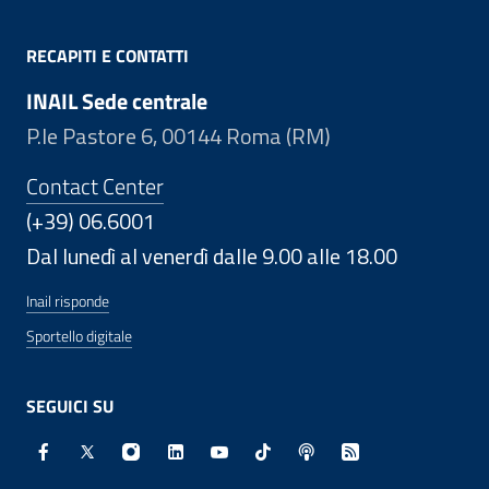
RECAPITI E CONTATTI
INAIL Sede centrale
P.le Pastore 6, 00144 Roma (RM)
Contact Center
(+39) 06.6001
Dal lunedì al venerdì dalle 9.00 alle 18.00
Inail risponde
Sportello digitale
SEGUICI SU
Facebook - Sito esterno - Apertura in nuova finestra
X - Sito esterno - Apertura in nuova finestra
Instagram - Sito esterno - Apertura in nuo
Linkedin - Sito esterno - Apertura in 
Youtube - Sito esterno - Apertur
TikTok - Sito esterno - Ape
Spreaker - Sito estern
Feed RSS - Apert