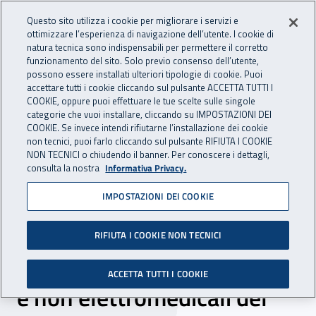
Accedi ai servizi online
For international visitors
Vai al menu principale
Vai al contenuto principale
Questo sito utilizza i cookie per migliorare i servizi e
ottimizzare l’esperienza di navigazione dell’utente. I cookie di
INAIL - Istituto Nazionale per 
natura tecnica sono indispensabili per permettere il corretto
Apri cerca
Apr
funzionamento del sito. Solo previo consenso dell’utente,
possono essere installati ulteriori tipologie di cookie. Puoi
Navigazione principale
accettare tutti i cookie cliccando sul pulsante ACCETTA TUTTI I
COOKIE, oppure puoi effettuare le tue scelte sulle singole
Navigazione - Ti trovi in:
Home
Inail comunica
Scadenze
Scadenza
categorie che vuoi installare, cliccando su IMPOSTAZIONI DEI
COOKIE. Se invece intendi rifiutarne l’installazione dei cookie
non tecnici, puoi farlo cliccando sul pulsante RIFIUTA I COOKIE
DC assistenza protesica e
NON TECNICI o chiudendo il banner. Per conoscere i dettagli,
consulta la nostra
Informativa Privacy.
riabilitazione: affidamento
IMPOSTAZIONI DEI COOKIE
del servizio di
manutenzione di
RIFIUTA I COOKIE NON TECNICI
apparecchi elettromedicali
ACCETTA TUTTI I COOKIE
e non elettromedicali del