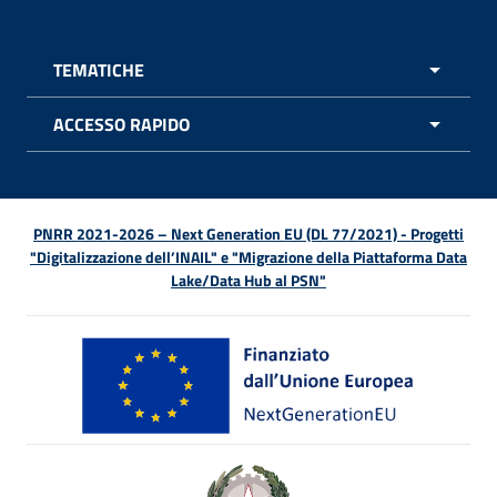
TEMATICHE
APRI 
ACCESSO RAPIDO
APRI 
PNRR 2021-2026 – Next Generation EU (DL 77/2021) - Progetti
"Digitalizzazione dell’INAIL" e "Migrazione della Piattaforma Data
Lake/Data Hub al PSN"