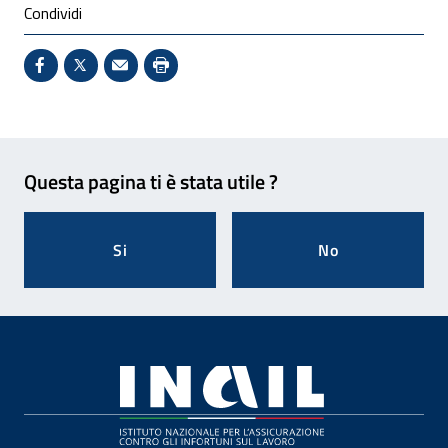
Condividi
Condividi su Facebook - Sito esterno - Apertura in 
X - Sito esterno - Apertura in nuova finestra
Invio Mail: apre il programma di posta el
Stampa pagina: scelta meno ecologic
Feedback
Questa pagina ti è stata utile ?
Si
No
Footer