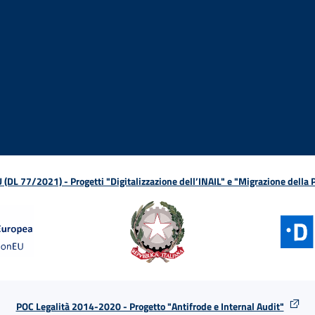
ova finestra
in nuova finestra
tura in nuova finestra
 Apertura in nuova finestra
sterno - Apertura in nuova finestra
Apertura nella stessa finestra
L 77/2021) - Progetti "Digitalizzazione dell’INAIL" e "Migrazione della
POC Legalità 2014-2020 - Progetto "Antifrode e Internal Audit"