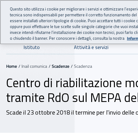
For international visitors
Vai al menu principale
Vai al contenuto principale
Questo sito utilizza i cookie per migliorare i servizi e ottimizzare l’esper
tecnica sono indispensabili per permettere il corretto funzionamento del
INAIL - Istituto Nazionale
essere installati ulteriori tipologie di cookie. Puoi accettare tutti i cook
oppure puoi effettuare le tue scelte sulle singole categorie che vuoi ins
invece intendi rifiutarne l’installazione dei cookie non tecnici, puoi farl
o chiudendo il banner. Per conoscere i dettagli, consulta la nostra
Inform
Navigazione principale
Istituto
Attività e servizi
Navigazione - Ti trovi in:
Home
Inail comunica
Scadenze
Scadenza
Centro di riabilitazione m
tramite RdO sul MEPA del 
Scade il 23 ottobre 2018 il termine per l'invio dell