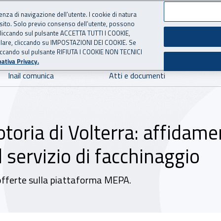
ienza di navigazione dell’utente. I cookie di natura
 sito. Solo previo consenso dell’utente, possono
 per l'Assicurazione contro 
ie cliccando sul pulsante ACCETTA TUTTI I COOKIE,
tallare, cliccando su IMPOSTAZIONI DEI COOKIE. Se
o cliccando sul pulsante RIFIUTA I COOKIE NON TECNICI
ativa Privacy.
Inail comunica
Atti e documenti
otoria di Volterra: affidam
servizio di facchinaggio
e offerte sulla piattaforma MEPA.