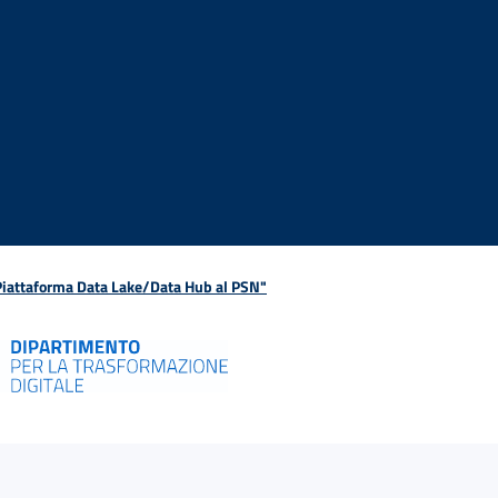
 Piattaforma Data Lake/Data Hub al PSN"