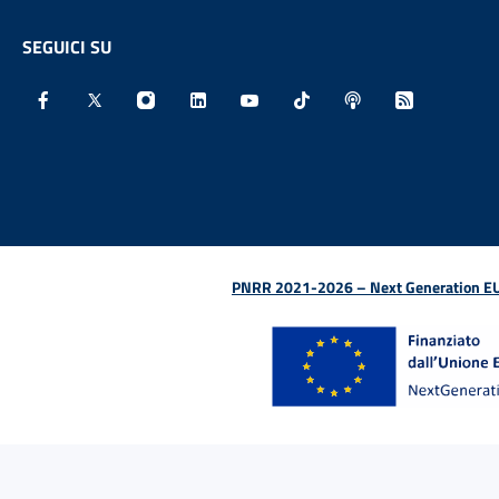
SEGUICI SU
Facebook - Sito esterno - Apertura in nuova finestra
X - Sito esterno - Apertura in nuova finestra
Instagram - Sito esterno - Apertura in nu
Linkedin - Sito esterno - Apertura 
Youtube - Sito esterno - Aper
TikTok - Sito esterno -
Spreaker - Sito e
Feed RSS - 
PNRR 2021-2026 – Next Generation EU (D