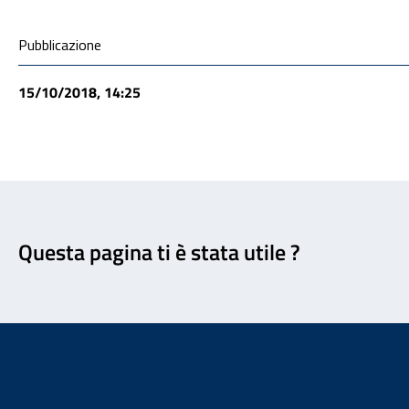
Condivisione social
Pubblicazione
15/10/2018, 14:25
Feedback
Questa pagina ti è stata utile ?
Footer