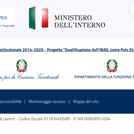
tituzionale 2014-2020 - Progetto "Qualificazione dell'INAIL come Polo St
a
 in una nuova finestra
Sito interno - Apre in una nuova finestra
Sito interno - Apre in una nuova fines
Sito interno - Apre 
accessibilità
Monitoraggio accessi
Mappa del sito
ni sul Lavoro - Codice fiscale 01165400589 - P. IVA 00968951004