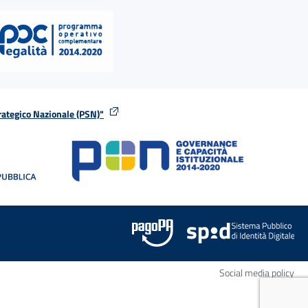
rategico Nazionale (PSN)"
tra
nella stessa finestra
Apr
Social media policy