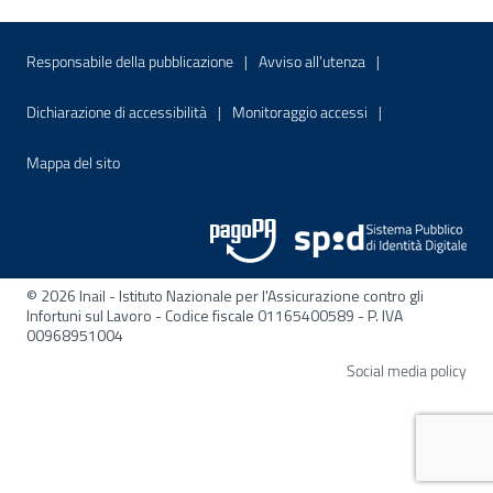
Menu di servizio
Sito interno - Apre in una nuova finestr
Sito interno - Apre
Responsabile della pubblicazione
Avviso all’utenza
Sito interno - Apre in una nuova finestra
Sito interno - Apre
Dichiarazione di accessibilità
Monitoraggio accessi
Sito interno - Apre nella stessa finestra
Mappa del sito
© 2026 Inail - Istituto Nazionale per l'Assicurazione contro gli
Infortuni sul Lavoro - Codice fiscale 01165400589 - P. IVA
00968951004
Apre
Social media policy