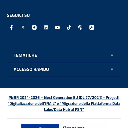
SEGUICI SU
Facebook - Sito esterno - Apertura in nuova finestra
X - Sito esterno - Apertura in nuova finestra
Instagram - Sito esterno - Apertura in nuo
Linkedin - Sito esterno - Apertura in 
Youtube - Sito esterno - Apertur
TikTok - Sito esterno - Ape
Spreaker - Sito estern
Feed RSS - Apert
TEMATICHE
APRI 
ACCESSO RAPIDO
APRI 
PNRR 2021-2026 – Next Generation EU (DL 77/2021) - Progetti
"Digitalizzazione dell’INAIL" e "Migrazione della Piattaforma Data
Lake/Data Hub al PSN"