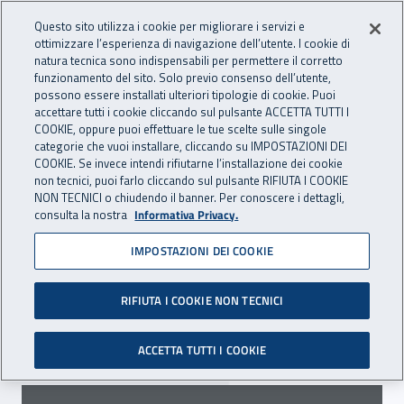
Accedi ai servizi online
For international visitors
Vai al menu principale
Vai al contenuto principale
Questo sito utilizza i cookie per migliorare i servizi e
ottimizzare l’esperienza di navigazione dell’utente. I cookie di
INAIL - Istituto Nazionale per 
natura tecnica sono indispensabili per permettere il corretto
Apri cerca
Apr
funzionamento del sito. Solo previo consenso dell’utente,
possono essere installati ulteriori tipologie di cookie. Puoi
Navigazione principale
accettare tutti i cookie cliccando sul pulsante ACCETTA TUTTI I
COOKIE, oppure puoi effettuare le tue scelte sulle singole
Navigazione - Ti trovi in:
Home
Inail comunica
Scadenze
Scadenza
categorie che vuoi installare, cliccando su IMPOSTAZIONI DEI
COOKIE. Se invece intendi rifiutarne l’installazione dei cookie
non tecnici, puoi farlo cliccando sul pulsante RIFIUTA I COOKIE
DR Umbria: avviso pubblico
NON TECNICI o chiudendo il banner. Per conoscere i dettagli,
consulta la nostra
Informativa Privacy.
per la realizzazione di
IMPOSTAZIONI DEI COOKIE
progetti prevenzionali 2018
RIFIUTA I COOKIE NON TECNICI
Il 13 luglio 2018 scade il termine di
presentazione delle manifestazioni di interesse.
ACCETTA TUTTI I COOKIE