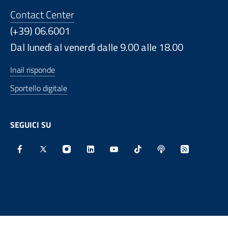
Contact Center
(+39) 06.6001
Dal lunedì al venerdì dalle 9.00 alle 18.00
Inail risponde
Sportello digitale
SEGUICI SU
Facebook - Sito esterno - Apertura in nuova finestra
X - Sito esterno - Apertura in nuova finestra
Instagram - Sito esterno - Apertura in nu
Linkedin - Sito esterno - Apertura 
Youtube - Sito esterno - Aper
TikTok - Sito esterno -
Spreaker - Sito e
Feed RSS - 