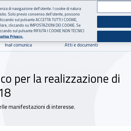
ienza di navigazione dell’utente. I cookie di natura
 sito. Solo previo consenso dell’utente, possono
 per l'Assicurazione contro 
ie cliccando sul pulsante ACCETTA TUTTI I COOKIE,
tallare, cliccando su IMPOSTAZIONI DEI COOKIE. Se
o cliccando sul pulsante RIFIUTA I COOKIE NON TECNICI
ativa Privacy.
Inail comunica
Atti e documenti
o per la realizzazione di
018
elle manifestazioni di interesse.