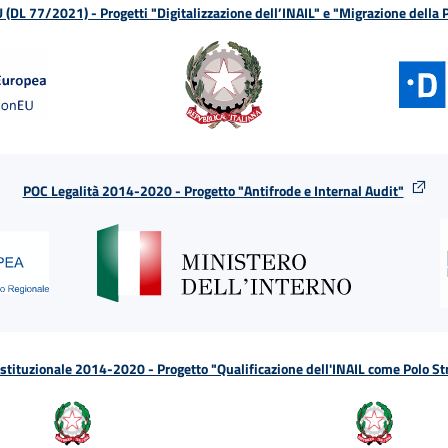
L 77/2021) - Progetti "Digitalizzazione dell’INAIL" e "Migrazione della
POC Legalità 2014-2020 - Progetto "Antifrode e Internal Audit"
tituzionale 2014-2020 - Progetto "Qualificazione dell'INAIL come Polo St