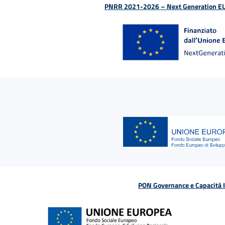
PNRR 2021-2026 – Next Generation EU (D
PON Governance e Capacità Is