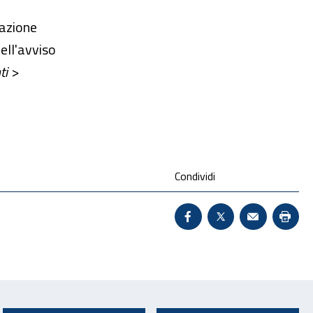
’azione
ell'avviso
ti >
Condividi
Condividi su Facebook 
X - Sito esterno 
Invio Mail:
Stam