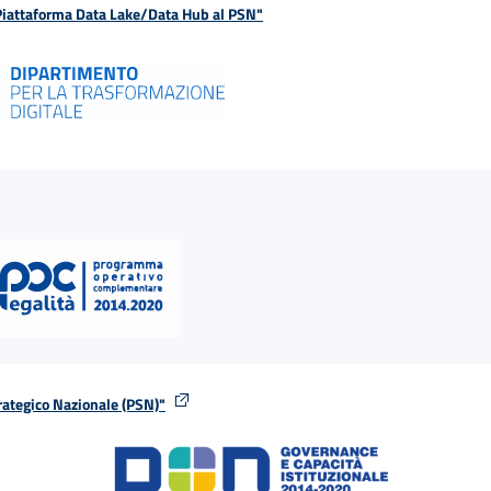
 Piattaforma Data Lake/Data Hub al PSN"
rategico Nazionale (PSN)"