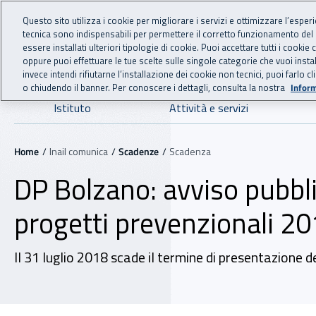
For international visitors
Vai al menu principale
Vai al contenuto principale
Questo sito utilizza i cookie per migliorare i servizi e ottimizzare l’esper
tecnica sono indispensabili per permettere il corretto funzionamento del
INAIL - Istituto Nazionale
essere installati ulteriori tipologie di cookie. Puoi accettare tutti i cook
oppure puoi effettuare le tue scelte sulle singole categorie che vuoi ins
invece intendi rifiutarne l’installazione dei cookie non tecnici, puoi farl
o chiudendo il banner. Per conoscere i dettagli, consulta la nostra
Inform
Navigazione principale
Istituto
Attività e servizi
Navigazione - Ti trovi in:
Home
Inail comunica
Scadenze
Scadenza
DP Bolzano: avviso pubblic
progetti prevenzionali 2
Il 31 luglio 2018 scade il termine di presentazione d