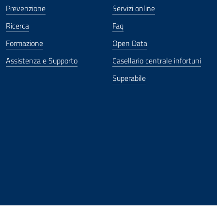
Prevenzione
Servizi online
Ricerca
Faq
Formazione
Open Data
Assistenza e Supporto
Casellario centrale infortuni
Superabile
ova finestra
in nuova finestra
tura in nuova finestra
 Apertura in nuova finestra
sterno - Apertura in nuova finestra
Apertura nella stessa finestra