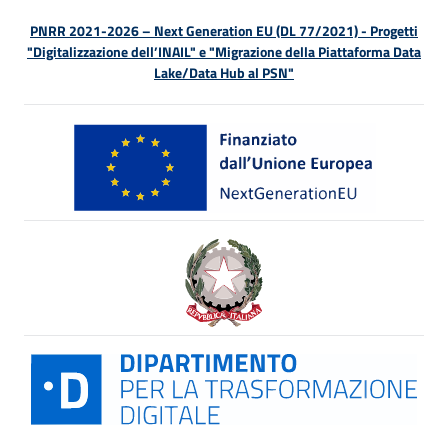
PNRR 2021-2026 – Next Generation EU (DL 77/2021) - Progetti
"Digitalizzazione dell’INAIL" e "Migrazione della Piattaforma Data
Lake/Data Hub al PSN"