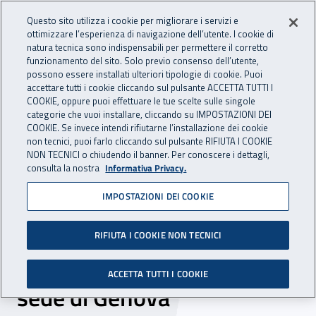
Accedi ai servizi online
For international visitors
Vai al menu principale
Vai al contenuto principale
Questo sito utilizza i cookie per migliorare i servizi e
ottimizzare l’esperienza di navigazione dell’utente. I cookie di
INAIL - Istituto Nazionale per 
natura tecnica sono indispensabili per permettere il corretto
Apri cerca
Apr
funzionamento del sito. Solo previo consenso dell’utente,
possono essere installati ulteriori tipologie di cookie. Puoi
Navigazione principale
accettare tutti i cookie cliccando sul pulsante ACCETTA TUTTI I
COOKIE, oppure puoi effettuare le tue scelte sulle singole
Navigazione - Ti trovi in:
Home
Inail comunica
Scadenze
Scadenza
categorie che vuoi installare, cliccando su IMPOSTAZIONI DEI
COOKIE. Se invece intendi rifiutarne l’installazione dei cookie
non tecnici, puoi farlo cliccando sul pulsante RIFIUTA I COOKIE
DR Liguria: indagine di
NON TECNICI o chiudendo il banner. Per conoscere i dettagli,
consulta la nostra
Informativa Privacy.
mercato per la ricerca di un
IMPOSTAZIONI DEI COOKIE
immobile da acquistare e
adibire a sede della
RIFIUTA I COOKIE NON TECNICI
Direzione regionale e della
ACCETTA TUTTI I COOKIE
sede di Genova