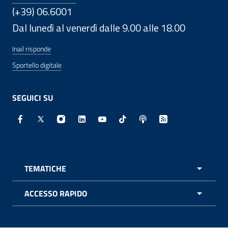
(+39) 06.6001
Dal lunedì al venerdì dalle 9.00 alle 18.00
Inail risponde
Sportello digitale
SEGUICI SU
Facebook - Sito esterno - Apertura in nuova finestra
X - Sito esterno - Apertura in nuova finestra
Instagram - Sito esterno - Apertura in nuo
Linkedin - Sito esterno - Apertura in 
Youtube - Sito esterno - Apertur
TikTok - Sito esterno - Ape
Spreaker - Sito estern
Feed RSS - Apert
TEMATICHE
APRI 
ACCESSO RAPIDO
APRI 