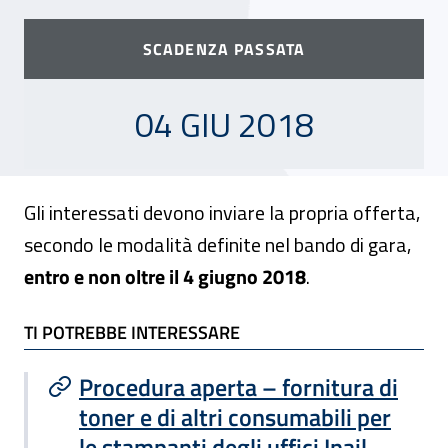
SCADENZA PASSATA
04 GIUGNO 2018
04 GIU 2018
Gli interessati devono inviare la propria offerta,
secondo le modalità definite nel bando di gara,
entro e non oltre il 4 giugno 2018
.
TI POTREBBE INTERESSARE
TI POTREBBE INTERESSARE
Procedura aperta – fornitura di
toner e di altri consumabili per
le stampanti degli uffici Inail