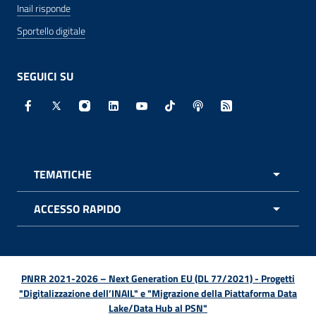
Inail risponde
Sportello digitale
SEGUICI SU
Facebook - Sito esterno - Apertura in nuova finestra
X - Sito esterno - Apertura in nuova finestra
Instagram - Sito esterno - Apertura in nuo
Linkedin - Sito esterno - Apertura in 
Youtube - Sito esterno - Apertur
TikTok - Sito esterno - Ape
Spreaker - Sito estern
Feed RSS - Apert
TEMATICHE
APRI 
ACCESSO RAPIDO
APRI 
PNRR 2021-2026 – Next Generation EU (DL 77/2021) - Progetti
"Digitalizzazione dell’INAIL" e "Migrazione della Piattaforma Data
Lake/Data Hub al PSN"