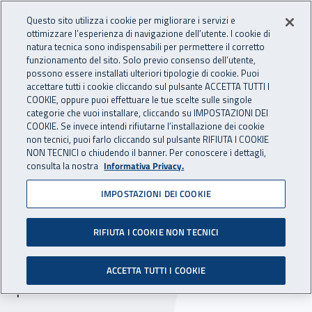
Accedi ai servizi online
For international visitors
Vai al menu principale
Vai al contenuto principale
Questo sito utilizza i cookie per migliorare i servizi e
ottimizzare l’esperienza di navigazione dell’utente. I cookie di
INAIL - Istituto Nazionale per 
natura tecnica sono indispensabili per permettere il corretto
Apri cerca
Apr
funzionamento del sito. Solo previo consenso dell’utente,
possono essere installati ulteriori tipologie di cookie. Puoi
Navigazione principale
accettare tutti i cookie cliccando sul pulsante ACCETTA TUTTI I
COOKIE, oppure puoi effettuare le tue scelte sulle singole
Navigazione - Ti trovi in:
Home
Inail comunica
Scadenze
Scadenza
categorie che vuoi installare, cliccando su IMPOSTAZIONI DEI
COOKIE. Se invece intendi rifiutarne l’installazione dei cookie
non tecnici, puoi farlo cliccando sul pulsante RIFIUTA I COOKIE
DC acquisti: gara europea
NON TECNICI o chiudendo il banner. Per conoscere i dettagli,
consulta la nostra
Informativa Privacy.
per fornitura di toner e di
IMPOSTAZIONI DEI COOKIE
altri consumabili per le
stampanti degli uffici Inail
RIFIUTA I COOKIE NON TECNICI
Scade il 4 giugno 2018 il termine per la
ACCETTA TUTTI I COOKIE
presentazione delle offerte.