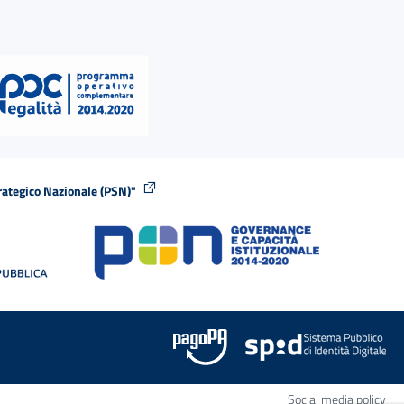
rategico Nazionale (PSN)"
tra
nella stessa finestra
Apr
Social media policy