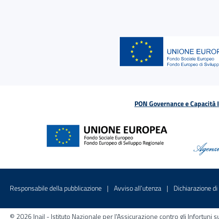
PON Governance e Capacità Is
Menu di servizio
Sito interno - Apre in una nuova finestr
Sito interno - Apre
Responsabile della pubblicazione
Avviso all’utenza
Dichiarazione di 
© 2026 Inail - Istituto Nazionale per l'Assicurazione contro gli Infortu