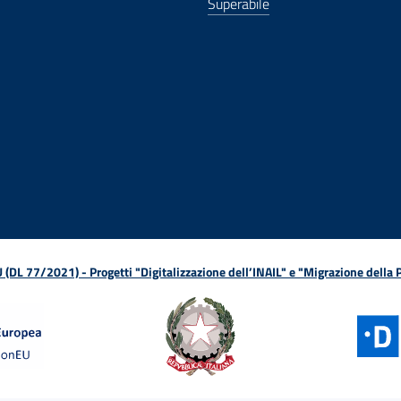
Superabile
ova finestra
in nuova finestra
tura in nuova finestra
 Apertura in nuova finestra
sterno - Apertura in nuova finestra
Apertura nella stessa finestra
L 77/2021) - Progetti "Digitalizzazione dell’INAIL" e "Migrazione della