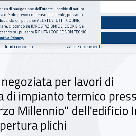
ienza di navigazione dell’utente. I cookie di natura
 sito. Solo previo consenso dell’utente, possono
 per l'Assicurazione contro 
ie cliccando sul pulsante ACCETTA TUTTI I COOKIE,
tallare, cliccando su IMPOSTAZIONI DEI COOKIE. Se
o cliccando sul pulsante RIFIUTA I COOKIE NON TECNICI
ativa Privacy.
Inail comunica
Atti e documenti
egoziata per lavori di
ca di impianto termico press
o Millennio" dell'edificio In
ertura plichi