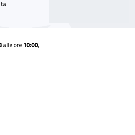
rta
8
alle ore
10:00
,