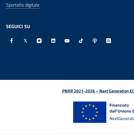
Sportello digitale
SEGUICI SU
Facebook - Sito esterno - Apertura in nuova finestra
X - Sito esterno - Apertura in nuova finestra
Instagram - Sito esterno - Apertura in nu
Linkedin - Sito esterno - Apertura 
Youtube - Sito esterno - Aper
TikTok - Sito esterno -
Spreaker - Sito e
Feed RSS - 
PNRR 2021-2026 – Next Generation EU (D