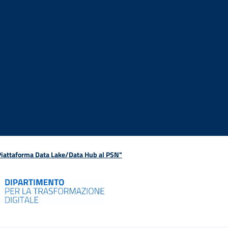
 Piattaforma Data Lake/Data Hub al PSN"