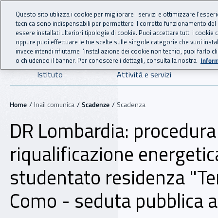
For international visitors
Vai al menu principale
Vai al contenuto principale
Questo sito utilizza i cookie per migliorare i servizi e ottimizzare l’esper
tecnica sono indispensabili per permettere il corretto funzionamento del
INAIL - Istituto Nazionale
essere installati ulteriori tipologie di cookie. Puoi accettare tutti i cook
oppure puoi effettuare le tue scelte sulle singole categorie che vuoi ins
invece intendi rifiutarne l’installazione dei cookie non tecnici, puoi farl
o chiudendo il banner. Per conoscere i dettagli, consulta la nostra
Inform
Navigazione principale
Istituto
Attività e servizi
Navigazione - Ti trovi in:
Home
Inail comunica
Scadenze
Scadenza
DR Lombardia: procedura n
riqualificazione energeti
studentato residenza "Terz
Como - seduta pubblica ap