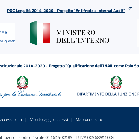
POC Legalità 2014-2020 - Progetto "Antifrode e Internal Audit"
tituzionale 2014-2020 - Progetto "Qualificazione dell'INAIL come Polo St
a
 in una nuova finestra
Sito interno - Apre in una nuova finestra
Sito interno - Apre in una nuova fines
Sito interno - Apre 
accessibilità
Monitoraggio accessi
Mappa del sito
ni sul Lavoro - Codice fiscale 01165400589 - P. IVA 00968951004