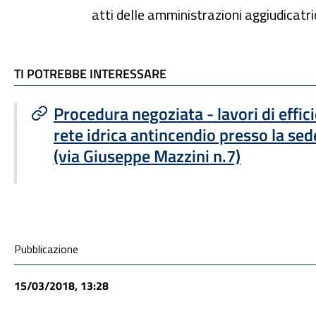
atti delle amministrazioni aggiudicatric
TI POTREBBE INTERESSARE
TI POTREBBE INTERESSARE
Procedura negoziata - lavori di effi
rete idrica antincendio presso la sed
(via Giuseppe Mazzini n.7)
Condivisione social
Pubblicazione
15/03/2018, 13:28