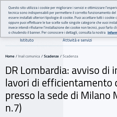
For international visitors
Vai al menu principale
Vai al contenuto principale
Questo sito utilizza i cookie per migliorare i servizi e ottimizzare l’esper
tecnica sono indispensabili per permettere il corretto funzionamento del
INAIL - Istituto Nazionale
essere installati ulteriori tipologie di cookie. Puoi accettare tutti i cook
oppure puoi effettuare le tue scelte sulle singole categorie che vuoi ins
invece intendi rifiutarne l’installazione dei cookie non tecnici, puoi farl
o chiudendo il banner. Per conoscere i dettagli, consulta la nostra
Inform
Navigazione principale
Istituto
Attività e servizi
Navigazione - Ti trovi in:
Home
Inail comunica
Scadenze
Scadenza
DR Lombardia: avviso di i
lavori di efficientamento 
presso la sede di Milano 
n.7)