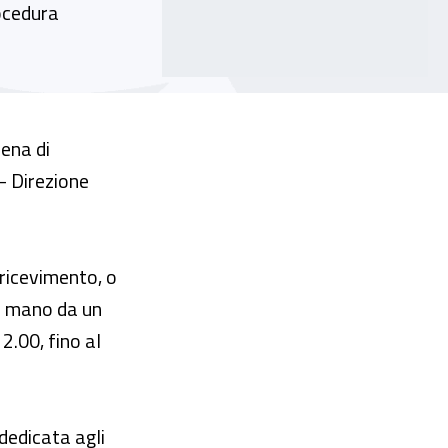
rocedura
pena di
 - Direzione
 ricevimento, o
 a mano da un
2.00, fino al
 dedicata agli