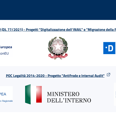
L 77/2021) - Progetti "Digitalizzazione dell’INAIL" e "Migrazione della
POC Legalità 2014-2020 - Progetto "Antifrode e Internal Audit"