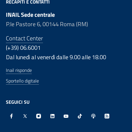
RECAPITI E CONTATTI
INAIL Sede centrale
P.le Pastore 6, 00144 Roma (RM)
Contact Center
(+39) 06.6001
Dal lunedì al venerdì dalle 9.00 alle 18.00
Inail risponde
Sportello digitale
SEGUICI SU
Facebook - Sito esterno - Apertura in nuova finestra
X - Sito esterno - Apertura in nuova finestra
Instagram - Sito esterno - Apertura in nu
Linkedin - Sito esterno - Apertura 
Youtube - Sito esterno - Aper
TikTok - Sito esterno -
Spreaker - Sito e
Feed RSS - 