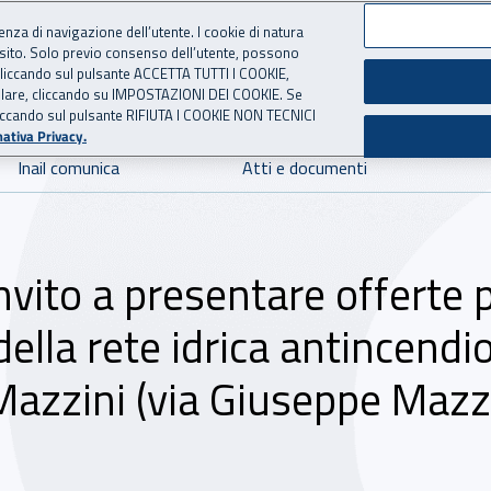
ienza di navigazione dell’utente. I cookie di natura
 sito. Solo previo consenso dell’utente, possono
 per l'Assicurazione contro 
ie cliccando sul pulsante ACCETTA TUTTI I COOKIE,
tallare, cliccando su IMPOSTAZIONI DEI COOKIE. Se
o cliccando sul pulsante RIFIUTA I COOKIE NON TECNICI
ativa Privacy.
Inail comunica
Atti e documenti
nvito a presentare offerte 
della rete idrica antincendi
Mazzini (via Giuseppe Mazz