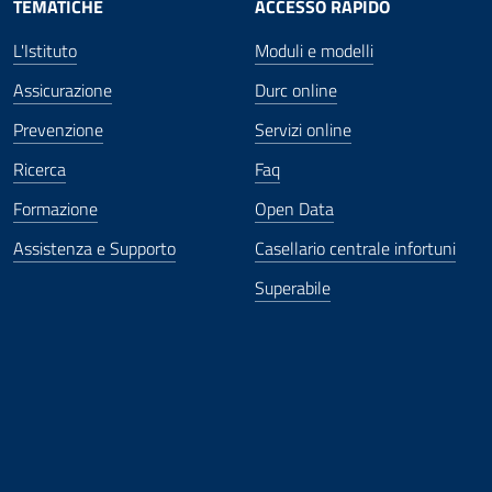
TEMATICHE
ACCESSO RAPIDO
L'Istituto
Moduli e modelli
Assicurazione
Durc online
Prevenzione
Servizi online
Ricerca
Faq
Formazione
Open Data
Assistenza e Supporto
Casellario centrale infortuni
Superabile
ova finestra
in nuova finestra
tura in nuova finestra
 Apertura in nuova finestra
sterno - Apertura in nuova finestra
Apertura nella stessa finestra