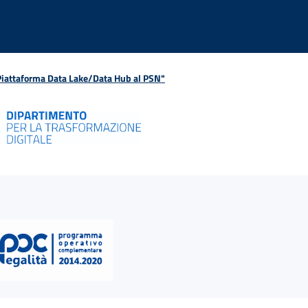
 Piattaforma Data Lake/Data Hub al PSN"