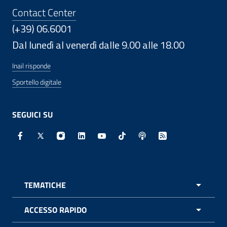
Contact Center
(+39) 06.6001
Dal lunedì al venerdì dalle 9.00 alle 18.00
Inail risponde
Sportello digitale
SEGUICI SU
Facebook - Sito esterno - Apertura in nuova finestra
X - Sito esterno - Apertura in nuova finestra
Instagram - Sito esterno - Apertura in nuo
Linkedin - Sito esterno - Apertura in 
Youtube - Sito esterno - Apertur
TikTok - Sito esterno - Ape
Spreaker - Sito estern
Feed RSS - Apert
TEMATICHE
APRI 
ACCESSO RAPIDO
APRI 