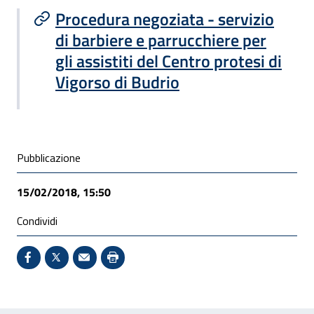
Procedura negoziata - servizio
di barbiere e parrucchiere per
gli assistiti del Centro protesi di
Vigorso di Budrio
Condivisione social
Pubblicazione
15/02/2018, 15:50
Condividi
Condividi su Facebook - Sito esterno - Apertura in 
X - Sito esterno - Apertura in nuova finestra
Invio Mail: apre il programma di posta el
Stampa pagina: scelta meno ecologic