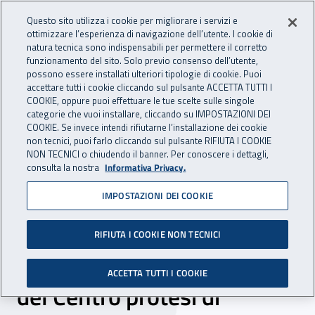
Accedi ai servizi online
For international visitors
Vai al menu principale
Vai al contenuto principale
Questo sito utilizza i cookie per migliorare i servizi e
ottimizzare l’esperienza di navigazione dell’utente. I cookie di
INAIL - Istituto Nazionale per 
natura tecnica sono indispensabili per permettere il corretto
Apri cerca
Apr
funzionamento del sito. Solo previo consenso dell’utente,
possono essere installati ulteriori tipologie di cookie. Puoi
Navigazione principale
accettare tutti i cookie cliccando sul pulsante ACCETTA TUTTI I
COOKIE, oppure puoi effettuare le tue scelte sulle singole
Navigazione - Ti trovi in:
Home
Inail comunica
Scadenze
Scadenza
categorie che vuoi installare, cliccando su IMPOSTAZIONI DEI
COOKIE. Se invece intendi rifiutarne l’installazione dei cookie
non tecnici, puoi farlo cliccando sul pulsante RIFIUTA I COOKIE
DC Assistenza Protesica e
NON TECNICI o chiudendo il banner. Per conoscere i dettagli,
consulta la nostra
Informativa Privacy.
Riabilitazione: procedura
IMPOSTAZIONI DEI COOKIE
negoziata per l'affidamento
del servizio di barbiere e
RIFIUTA I COOKIE NON TECNICI
parrucchiere per gli assistiti
ACCETTA TUTTI I COOKIE
del Centro protesi di