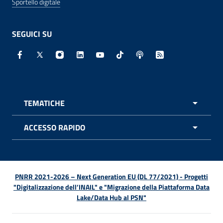
Sportello digitale
SEGUICI SU
Facebook - Sito esterno - Apertura in nuova finestra
X - Sito esterno - Apertura in nuova finestra
Instagram - Sito esterno - Apertura in nuo
Linkedin - Sito esterno - Apertura in 
Youtube - Sito esterno - Apertur
TikTok - Sito esterno - Ape
Spreaker - Sito estern
Feed RSS - Apert
TEMATICHE
APRI 
ACCESSO RAPIDO
APRI 
PNRR 2021-2026 – Next Generation EU (DL 77/2021) - Progetti
"Digitalizzazione dell’INAIL" e "Migrazione della Piattaforma Data
Lake/Data Hub al PSN"