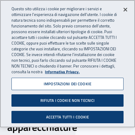
Accedi ai servizi online
For international visitors
Vai al menu principale
Vai al contenuto principale
Questo sito utilizza i cookie per migliorare i servizi e
ottimizzare l’esperienza di navigazione dell’utente. I cookie di
INAIL - Istituto Nazionale per 
natura tecnica sono indispensabili per permettere il corretto
Apri cerca
Apr
funzionamento del sito. Solo previo consenso dell’utente,
possono essere installati ulteriori tipologie di cookie. Puoi
Navigazione principale
accettare tutti i cookie cliccando sul pulsante ACCETTA TUTTI I
COOKIE, oppure puoi effettuare le tue scelte sulle singole
Navigazione - Ti trovi in:
Home
Inail comunica
Scadenze
Scadenza
categorie che vuoi installare, cliccando su IMPOSTAZIONI DEI
COOKIE. Se invece intendi rifiutarne l’installazione dei cookie
non tecnici, puoi farlo cliccando sul pulsante RIFIUTA I COOKIE
DR Toscana - Procedura
NON TECNICI o chiudendo il banner. Per conoscere i dettagli,
consulta la nostra
Informativa Privacy.
negoziata - servizio global
IMPOSTAZIONI DEI COOKIE
service full risk integrale di
manutenzione e fornitura
RIFIUTA I COOKIE NON TECNICI
dei consumabili per tutte le
ACCETTA TUTTI I COOKIE
apparecchiature