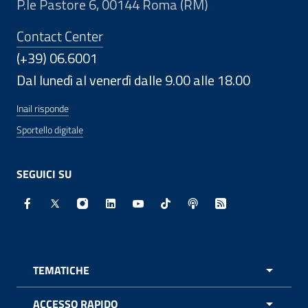
P.le Pastore 6, 00144 Roma (RM)
Contact Center
(+39) 06.6001
Dal lunedì al venerdì dalle 9.00 alle 18.00
Inail risponde
Sportello digitale
SEGUICI SU
Facebook - Sito esterno - Apertura in nuova finestra
X - Sito esterno - Apertura in nuova finestra
Instagram - Sito esterno - Apertura in nuo
Linkedin - Sito esterno - Apertura in 
Youtube - Sito esterno - Apertur
TikTok - Sito esterno - Ape
Spreaker - Sito estern
Feed RSS - Apert
TEMATICHE
APRI 
ACCESSO RAPIDO