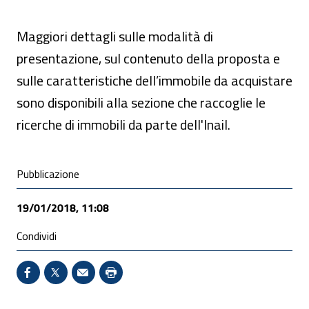
Maggiori dettagli sulle modalità di
presentazione, sul contenuto della proposta e
sulle caratteristiche dell’immobile da acquistare
sono disponibili alla sezione che raccoglie le
ricerche di immobili da parte dell'Inail.
Condivisione social
Pubblicazione
19/01/2018, 11:08
Condividi
Condividi su Facebook - Sito esterno - Apertura in 
X - Sito esterno - Apertura in nuova finestra
Invio Mail: apre il programma di posta el
Stampa pagina: scelta meno ecologic