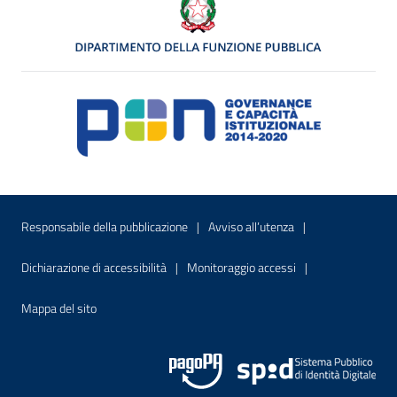
Menu di servizio
Sito interno - Apre in una nuova finestr
Sito interno - Apre
Responsabile della pubblicazione
Avviso all’utenza
Sito interno - Apre in una nuova finestra
Sito interno - Apre
Dichiarazione di accessibilità
Monitoraggio accessi
Sito interno - Apre nella stessa finestra
Mappa del sito