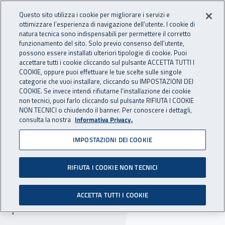
Accedi ai servizi online
For international visitors
Vai al menu principale
Vai al contenuto principale
Questo sito utilizza i cookie per migliorare i servizi e
ottimizzare l’esperienza di navigazione dell’utente. I cookie di
INAIL - Istituto Nazionale per 
natura tecnica sono indispensabili per permettere il corretto
Apri cerca
Apr
funzionamento del sito. Solo previo consenso dell’utente,
possono essere installati ulteriori tipologie di cookie. Puoi
Navigazione principale
accettare tutti i cookie cliccando sul pulsante ACCETTA TUTTI I
COOKIE, oppure puoi effettuare le tue scelte sulle singole
Navigazione - Ti trovi in:
Home
Inail comunica
Scadenze
Scadenza
categorie che vuoi installare, cliccando su IMPOSTAZIONI DEI
COOKIE. Se invece intendi rifiutarne l’installazione dei cookie
non tecnici, puoi farlo cliccando sul pulsante RIFIUTA I COOKIE
DR Marche: avviso di
NON TECNICI o chiudendo il banner. Per conoscere i dettagli,
consulta la nostra
Informativa Privacy.
indagine di mercato per
IMPOSTAZIONI DEI COOKIE
acquisto immobile - sede
Inail di Ancona
RIFIUTA I COOKIE NON TECNICI
Prorogato al 15 marzo 2018 il termine per la
ACCETTA TUTTI I COOKIE
presentazione delle domande.