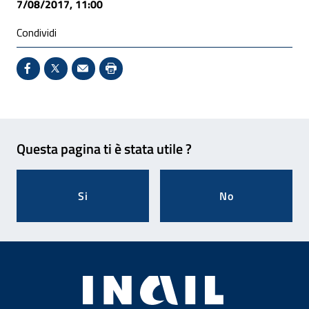
7/08/2017, 11:00
Condividi
Condividi su Facebook - Sito esterno - Apertura in 
X - Sito esterno - Apertura in nuova finestra
Invio Mail: apre il programma di posta el
Stampa pagina: scelta meno ecologic
Feedback
Questa pagina ti è stata utile ?
Si
No
Footer