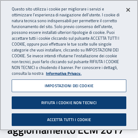
Accedi ai servizi online
For international visitors
Vai al menu principale
Vai al contenuto principale
Questo sito utilizza i cookie per migliorare i servizi e
ottimizzare l’esperienza di navigazione dell’utente. I cookie di
INAIL - Istituto Nazionale per 
natura tecnica sono indispensabili per permettere il corretto
Apri cerca
Apr
funzionamento del sito. Solo previo consenso dell’utente,
possono essere installati ulteriori tipologie di cookie. Puoi
Navigazione principale
accettare tutti i cookie cliccando sul pulsante ACCETTA TUTTI I
COOKIE, oppure puoi effettuare le tue scelte sulle singole
Navigazione - Ti trovi in:
Home
Inail comunica
Scadenze
Scadenza
categorie che vuoi installare, cliccando su IMPOSTAZIONI DEI
COOKIE. Se invece intendi rifiutarne l’installazione dei cookie
non tecnici, puoi farlo cliccando sul pulsante RIFIUTA I COOKIE
Sovrintendenza sanitaria
NON TECNICI o chiudendo il banner. Per conoscere i dettagli,
consulta la nostra
Informativa Privacy.
centrale: selezione
IMPOSTAZIONI DEI COOKIE
comparativa di un
fisioterapista per attività di
RIFIUTA I COOKIE NON TECNICI
docenza al corso di
ACCETTA TUTTI I COOKIE
aggiornamento ECM 2017