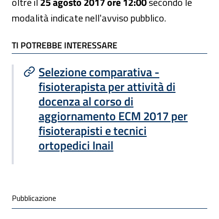
oltre il
25 agosto 2017 ore 12:00
secondo le
modalità indicate nell'avviso pubblico.
TI POTREBBE INTERESSARE
TI POTREBBE INTERESSARE
Selezione comparativa -
fisioterapista per attività di
docenza al corso di
aggiornamento ECM 2017 per
fisioterapisti e tecnici
ortopedici Inail
Condivisione social
Pubblicazione