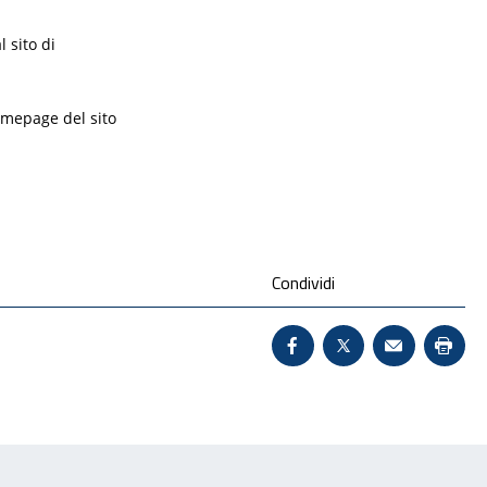
 sito di
omepage del sito
Condividi
Condividi su Facebook 
X - Sito esterno 
Invio Mail:
Stam