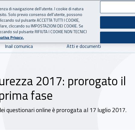
ienza di navigazione dell’utente. I cookie di natura
 sito. Solo previo consenso dell’utente, possono
 per l'Assicurazione contro 
ie cliccando sul pulsante ACCETTA TUTTI I COOKIE,
tallare, cliccando su IMPOSTAZIONI DEI COOKIE. Se
o cliccando sul pulsante RIFIUTA I COOKIE NON TECNICI
ativa Privacy.
Inail comunica
Atti e documenti
urezza 2017: prorogato il
 prima fase
ei questionari online è prorogata al 17 luglio 2017.