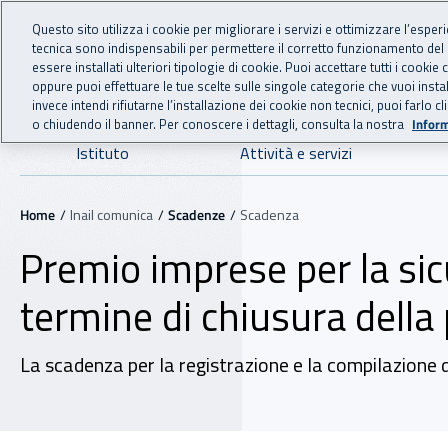
For international visitors
Vai al menu principale
Vai al contenuto principale
Questo sito utilizza i cookie per migliorare i servizi e ottimizzare l’esper
tecnica sono indispensabili per permettere il corretto funzionamento del
INAIL - Istituto Nazionale
essere installati ulteriori tipologie di cookie. Puoi accettare tutti i cook
oppure puoi effettuare le tue scelte sulle singole categorie che vuoi ins
invece intendi rifiutarne l’installazione dei cookie non tecnici, puoi farl
o chiudendo il banner. Per conoscere i dettagli, consulta la nostra
Inform
Navigazione principale
Istituto
Attività e servizi
Navigazione - Ti trovi in:
Home
Inail comunica
Scadenze
Scadenza
Premio imprese per la sic
termine di chiusura della
La scadenza per la registrazione e la compilazione d