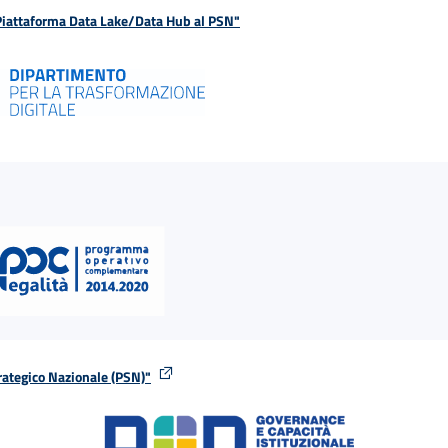
 Piattaforma Data Lake/Data Hub al PSN"
rategico Nazionale (PSN)"