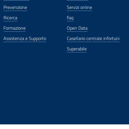
Prevenzione
Servizi online
Ricerca
Faq
Formazione
Open Data
Assistenza e Supporto
Casellario centrale infortuni
Superabile
ova finestra
in nuova finestra
tura in nuova finestra
 Apertura in nuova finestra
sterno - Apertura in nuova finestra
Apertura nella stessa finestra