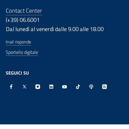
Contact Center
(+39) 06.6001
Dal lunedì al venerdì dalle 9.00 alle 18.00
Inail risponde
Sportello digitale
SEGUICI SU
Facebook - Sito esterno - Apertura in nuova finestra
X - Sito esterno - Apertura in nuova finestra
Instagram - Sito esterno - Apertura in nu
Linkedin - Sito esterno - Apertura 
Youtube - Sito esterno - Aper
TikTok - Sito esterno -
Spreaker - Sito e
Feed RSS - 