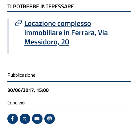
TI POTREBBE INTERESSARE
TI POTREBBE INTERESSARE
Locazione complesso
immobiliare in Ferrara, Via
Messidoro, 20
Condivisione social
Pubblicazione
30/06/2017, 15:00
Condividi
Condividi su Facebook - Sito esterno - Apertura in 
X - Sito esterno - Apertura in nuova finestra
Invio Mail: apre il programma di posta el
Stampa pagina: scelta meno ecologic