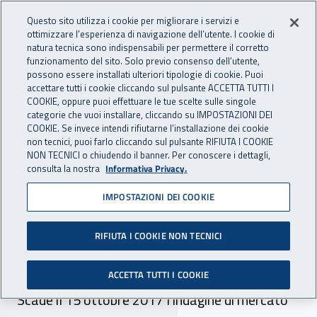
Accedi ai servizi online
For international visitors
Vai al menu principale
Vai al contenuto principale
Questo sito utilizza i cookie per migliorare i servizi e
ottimizzare l’esperienza di navigazione dell’utente. I cookie di
INAIL - Istituto Nazionale per 
natura tecnica sono indispensabili per permettere il corretto
Apri cerca
Apr
funzionamento del sito. Solo previo consenso dell’utente,
possono essere installati ulteriori tipologie di cookie. Puoi
Navigazione principale
accettare tutti i cookie cliccando sul pulsante ACCETTA TUTTI I
COOKIE, oppure puoi effettuare le tue scelte sulle singole
Navigazione - Ti trovi in:
Home
Inail comunica
Scadenze
Scadenza
categorie che vuoi installare, cliccando su IMPOSTAZIONI DEI
COOKIE. Se invece intendi rifiutarne l’installazione dei cookie
non tecnici, puoi farlo cliccando sul pulsante RIFIUTA I COOKIE
DR Emilia Romagna:
NON TECNICI o chiudendo il banner. Per conoscere i dettagli,
consulta la nostra
Informativa Privacy.
manifestazione di interesse
IMPOSTAZIONI DEI COOKIE
locazione complesso
immobiliare in Ferrara, Via
RIFIUTA I COOKIE NON TECNICI
Messidoro
ACCETTA TUTTI I COOKIE
Scade il 15 ottobre 2017 l'indagine di mercato