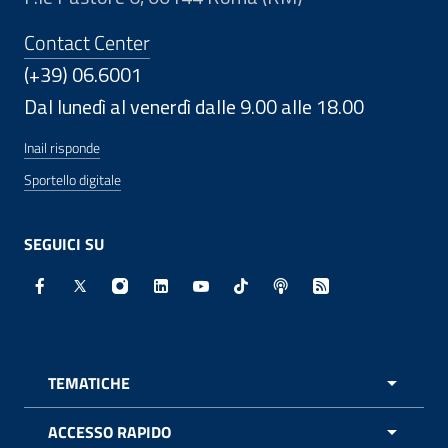
Contact Center
(+39) 06.6001
Dal lunedì al venerdì dalle 9.00 alle 18.00
Inail risponde
Sportello digitale
SEGUICI SU
Facebook - Sito esterno - Apertura in nuova finestra
X - Sito esterno - Apertura in nuova finestra
Instagram - Sito esterno - Apertura in nuo
Linkedin - Sito esterno - Apertura in 
Youtube - Sito esterno - Apertur
TikTok - Sito esterno - Ape
Spreaker - Sito estern
Feed RSS - Apert
TEMATICHE
APRI 
ACCESSO RAPIDO
APRI 