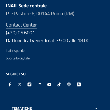
INAIL Sede centrale
P.le Pastore 6, 00144 Roma (RM)
Contact Center
(+39) 06.6001
Dal lunedì al venerdì dalle 9.00 alle 18.00
Inail risponde
Sportello digitale
SEGUICI SU
Facebook - Sito esterno - Apertura in nuova finestra
X - Sito esterno - Apertura in nuova finestra
Instagram - Sito esterno - Apertura in nuo
Linkedin - Sito esterno - Apertura in 
Youtube - Sito esterno - Apertur
TikTok - Sito esterno - Ape
Spreaker - Sito estern
Feed RSS - Apert
TEMATICHE