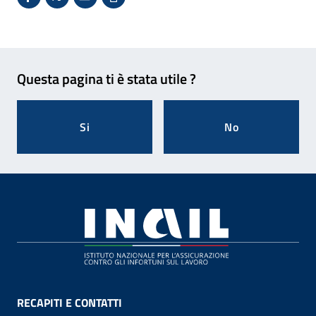
Condividi su Facebook - Sito esterno - Apertura in 
X - Sito esterno - Apertura in nuova finestra
Invio Mail: apre il programma di posta el
Stampa pagina: scelta meno ecologic
Feedback
Questa pagina ti è stata utile ?
Si
No
Footer
RECAPITI E CONTATTI