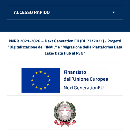
APRI 
ACCESSO RAPIDO
APRI 
PNRR 2021-2026 – Next Generation EU (DL 77/2021) - Progetti
"Digitalizzazione dell’INAIL" e "Migrazione della Piattaforma Data
Lake/Data Hub al PSN"