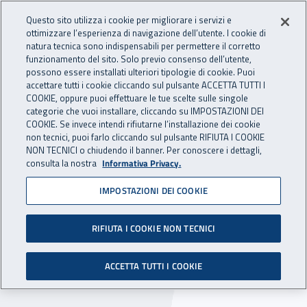
Accedi ai servizi online
For international visitors
Vai al menu principale
Vai al contenuto principale
Questo sito utilizza i cookie per migliorare i servizi e
ottimizzare l’esperienza di navigazione dell’utente. I cookie di
INAIL - Istituto Nazionale per 
natura tecnica sono indispensabili per permettere il corretto
Apri cerca
Apr
funzionamento del sito. Solo previo consenso dell’utente,
possono essere installati ulteriori tipologie di cookie. Puoi
Navigazione principale
accettare tutti i cookie cliccando sul pulsante ACCETTA TUTTI I
COOKIE, oppure puoi effettuare le tue scelte sulle singole
Navigazione - Ti trovi in:
Home
Inail comunica
Scadenze
Scadenza
categorie che vuoi installare, cliccando su IMPOSTAZIONI DEI
COOKIE. Se invece intendi rifiutarne l’installazione dei cookie
non tecnici, puoi farlo cliccando sul pulsante RIFIUTA I COOKIE
Bando Isi 2016: in scadenza
NON TECNICI o chiudendo il banner. Per conoscere i dettagli,
consulta la nostra
Informativa Privacy.
la prima fase
IMPOSTAZIONI DEI COOKIE
Scade il 5 giugno 2017 la fase di compilazione e
salvataggio delle domande di accesso ai
RIFIUTA I COOKIE NON TECNICI
finanziamenti per progetti di miglioramento dei
ACCETTA TUTTI I COOKIE
livelli di salute e sicurezza nei luoghi di lavoro.