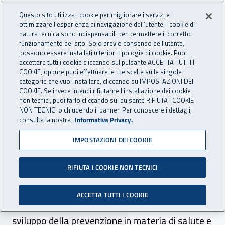
Accedi ai servizi online
For international visitors
Vai al menu principale
Vai al contenuto principale
Questo sito utilizza i cookie per migliorare i servizi e
ottimizzare l’esperienza di navigazione dell’utente. I cookie di
INAIL - Istituto Nazionale per 
natura tecnica sono indispensabili per permettere il corretto
Apri cerca
Apr
funzionamento del sito. Solo previo consenso dell’utente,
possono essere installati ulteriori tipologie di cookie. Puoi
Navigazione principale
accettare tutti i cookie cliccando sul pulsante ACCETTA TUTTI I
COOKIE, oppure puoi effettuare le tue scelte sulle singole
Navigazione - Ti trovi in:
Home
Inail comunica
Scadenze
Scadenza
categorie che vuoi installare, cliccando su IMPOSTAZIONI DEI
COOKIE. Se invece intendi rifiutarne l’installazione dei cookie
non tecnici, puoi farlo cliccando sul pulsante RIFIUTA I COOKIE
DR Sicilia: avviso pubblico
NON TECNICI o chiudendo il banner. Per conoscere i dettagli,
consulta la nostra
Informativa Privacy.
per la realizzazione di
IMPOSTAZIONI DEI COOKIE
progetti prevenzionali
RIFIUTA I COOKIE NON TECNICI
Il 31 luglio 2016 scade il termine di
presentazione delle manifestazioni di interesse
ACCETTA TUTTI I COOKIE
per la realizzazione di progetti finalizzati allo
sviluppo della prevenzione in materia di salute e