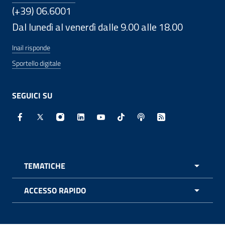
(+39) 06.6001
Dal lunedì al venerdì dalle 9.00 alle 18.00
Inail risponde
Sportello digitale
SEGUICI SU
Facebook - Sito esterno - Apertura in nuova finestra
X - Sito esterno - Apertura in nuova finestra
Instagram - Sito esterno - Apertura in nuo
Linkedin - Sito esterno - Apertura in 
Youtube - Sito esterno - Apertur
TikTok - Sito esterno - Ape
Spreaker - Sito estern
Feed RSS - Apert
TEMATICHE
APRI 
ACCESSO RAPIDO
APRI 