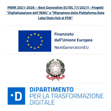
PNRR 2021-2026 – Next Generation EU (DL 77/2021) - Progetti
"Digitalizzazione dell’INAIL" e "Migrazione della Piattaforma Data
Lake/Data Hub al PSN"