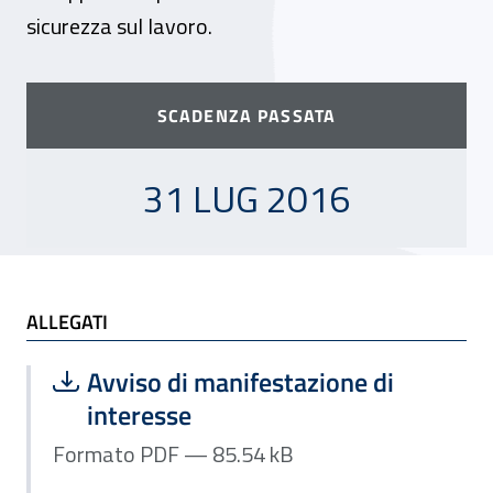
sicurezza sul lavoro.
SCADENZA PASSATA
31 LUGLIO 2016
31 LUG 2016
ALLEGATI
ALLEGATI
Scarica file:
Formato PDF — Dimensione 85.54 kB
Avviso di manifestazione di
interesse
Formato PDF — 85.54 kB