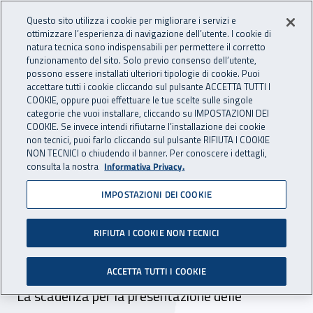
Accedi ai servizi online
For international visitors
Vai al menu principale
Vai al contenuto principale
Questo sito utilizza i cookie per migliorare i servizi e
ottimizzare l’esperienza di navigazione dell’utente. I cookie di
INAIL - Istituto Nazionale per 
natura tecnica sono indispensabili per permettere il corretto
Apri cerca
Apr
funzionamento del sito. Solo previo consenso dell’utente,
possono essere installati ulteriori tipologie di cookie. Puoi
Navigazione principale
accettare tutti i cookie cliccando sul pulsante ACCETTA TUTTI I
COOKIE, oppure puoi effettuare le tue scelte sulle singole
Navigazione - Ti trovi in:
Home
Inail comunica
Scadenze
Scadenza
categorie che vuoi installare, cliccando su IMPOSTAZIONI DEI
COOKIE. Se invece intendi rifiutarne l’installazione dei cookie
non tecnici, puoi farlo cliccando sul pulsante RIFIUTA I COOKIE
D.R. Lombardia: avviso
NON TECNICI o chiudendo il banner. Per conoscere i dettagli,
consulta la nostra
Informativa Privacy.
proroga sottoscrizione di
IMPOSTAZIONI DEI COOKIE
convenzioni per prestazioni
specialistiche
RIFIUTA I COOKIE NON TECNICI
odontoiatriche
ACCETTA TUTTI I COOKIE
La scadenza per la presentazione delle