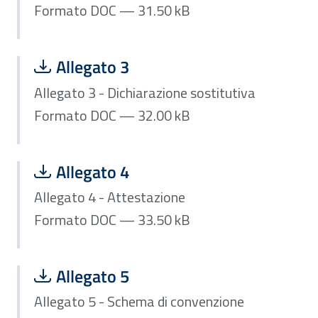
Formato DOC — 31.50 kB
Scarica file:
Formato DOC — Dimensione 32.00 kB
Allegato 3
Allegato 3 - Dichiarazione sostitutiva
Formato DOC — 32.00 kB
Scarica file:
Formato DOC — Dimensione 33.50 kB
Allegato 4
Allegato 4 - Attestazione
Formato DOC — 33.50 kB
Scarica file:
Formato DOC — Dimensione 32.00 kB
Allegato 5
Allegato 5 - Schema di convenzione