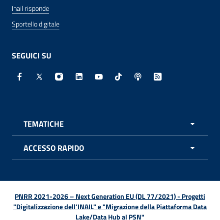
Inail risponde
Sportello digitale
SEGUICI SU
Facebook - Sito esterno - Apertura in nuova finestra
X - Sito esterno - Apertura in nuova finestra
Instagram - Sito esterno - Apertura in nuo
Linkedin - Sito esterno - Apertura in 
Youtube - Sito esterno - Apertur
TikTok - Sito esterno - Ape
Spreaker - Sito estern
Feed RSS - Apert
TEMATICHE
APRI 
ACCESSO RAPIDO
APRI 
PNRR 2021-2026 – Next Generation EU (DL 77/2021) - Progetti
"Digitalizzazione dell’INAIL" e "Migrazione della Piattaforma Data
Lake/Data Hub al PSN"