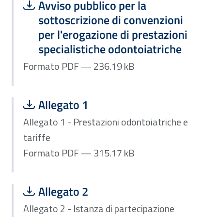
Scarica file:
Formato PDF — Dimensione 236.19 k
Avviso pubblico per la
sottoscrizione di convenzioni
per l'erogazione di prestazioni
specialistiche odontoiatriche
Formato PDF — 236.19 kB
Scarica file:
Formato PDF — Dimensione 315.17 k
Allegato 1
Allegato 1 - Prestazioni odontoiatriche e
tariffe
Formato PDF — 315.17 kB
Scarica file:
Formato DOC — Dimensione 31.50 kB
Allegato 2
Allegato 2 - Istanza di partecipazione