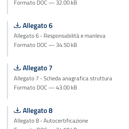
Formato DOC — 32.00 kB
Scarica file:
Formato DOC — Dimensione 34.50 kB
Allegato 6
Allegato 6 - Responsabilità e manleva
Formato DOC — 34.50 kB
Scarica file:
Formato DOC — Dimensione 43.00 kB
Allegato 7
Allegato 7 - Scheda anagrafica struttura
Formato DOC — 43.00 kB
Scarica file:
Formato DOC — Dimensione 34.50 kB
Allegato 8
Allegato 8 - Autocertificazione