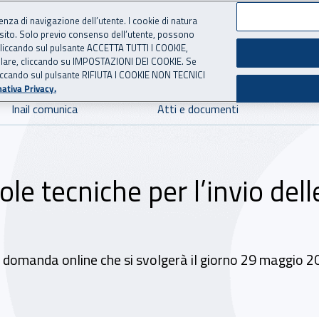
ienza di navigazione dell’utente. I cookie di natura
 sito. Solo previo consenso dell’utente, possono
 per l'Assicurazione contro 
ie cliccando sul pulsante ACCETTA TUTTI I COOKIE,
tallare, cliccando su IMPOSTAZIONI DEI COOKIE. Se
o cliccando sul pulsante RIFIUTA I COOKIE NON TECNICI
ativa Privacy.
Inail comunica
Atti e documenti
ole tecniche per l’invio dell
lla domanda online che si svolgerà il giorno 29 maggio 2