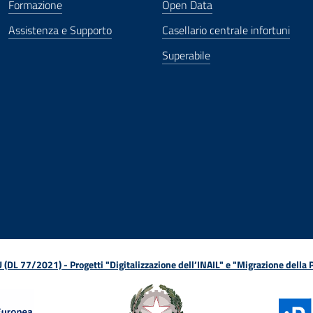
Formazione
Open Data
Assistenza e Supporto
Casellario centrale infortuni
Superabile
ova finestra
in nuova finestra
tura in nuova finestra
 Apertura in nuova finestra
sterno - Apertura in nuova finestra
Apertura nella stessa finestra
L 77/2021) - Progetti "Digitalizzazione dell’INAIL" e "Migrazione della