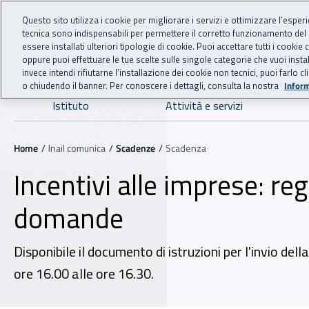
For international visitors
Vai al menu principale
Vai al contenuto principale
Questo sito utilizza i cookie per migliorare i servizi e ottimizzare l’esper
tecnica sono indispensabili per permettere il corretto funzionamento del
INAIL - Istituto Nazionale
essere installati ulteriori tipologie di cookie. Puoi accettare tutti i cook
oppure puoi effettuare le tue scelte sulle singole categorie che vuoi ins
invece intendi rifiutarne l’installazione dei cookie non tecnici, puoi farl
o chiudendo il banner. Per conoscere i dettagli, consulta la nostra
Inform
Navigazione principale
Istituto
Attività e servizi
Navigazione - Ti trovi in:
Home
Inail comunica
Scadenze
Scadenza
Incentivi alle imprese: reg
domande
Disponibile il documento di istruzioni per l'invio de
ore 16.00 alle ore 16.30.