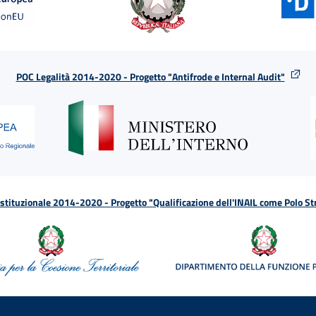
POC Legalità 2014-2020 - Progetto "Antifrode e Internal Audit"
tituzionale 2014-2020 - Progetto "Qualificazione dell'INAIL come Polo St