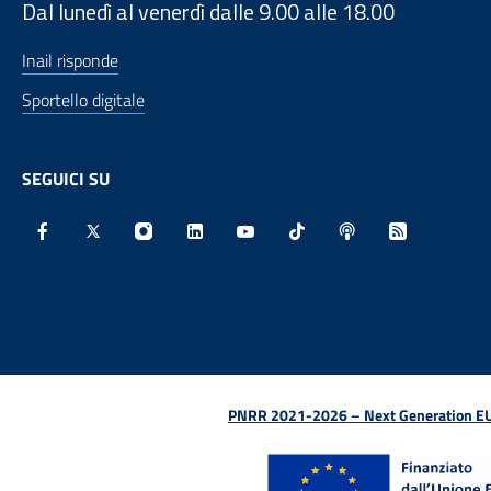
Dal lunedì al venerdì dalle 9.00 alle 18.00
Inail risponde
Sportello digitale
SEGUICI SU
Facebook - Sito esterno - Apertura in nuova finestra
X - Sito esterno - Apertura in nuova finestra
Instagram - Sito esterno - Apertura in nu
Linkedin - Sito esterno - Apertura 
Youtube - Sito esterno - Aper
TikTok - Sito esterno -
Spreaker - Sito e
Feed RSS - 
PNRR 2021-2026 – Next Generation EU (D