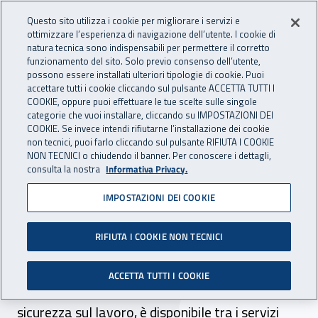
Accedi ai servizi online
For international visitors
Vai al menu principale
Vai al contenuto principale
Questo sito utilizza i cookie per migliorare i servizi e
ottimizzare l’esperienza di navigazione dell’utente. I cookie di
INAIL - Istituto Nazionale per 
natura tecnica sono indispensabili per permettere il corretto
Apri cerca
Apr
funzionamento del sito. Solo previo consenso dell’utente,
possono essere installati ulteriori tipologie di cookie. Puoi
Navigazione principale
accettare tutti i cookie cliccando sul pulsante ACCETTA TUTTI I
COOKIE, oppure puoi effettuare le tue scelte sulle singole
Navigazione - Ti trovi in:
Home
Inail comunica
Scadenze
Scadenza
categorie che vuoi installare, cliccando su IMPOSTAZIONI DEI
COOKIE. Se invece intendi rifiutarne l’installazione dei cookie
non tecnici, puoi farlo cliccando sul pulsante RIFIUTA I COOKIE
Costi e Sicurezza: il calcolo
NON TECNICI o chiudendo il banner. Per conoscere i dettagli,
consulta la nostra
Informativa Privacy.
dei costi aziendali della non
IMPOSTAZIONI DEI COOKIE
sicurezza
RIFIUTA I COOKIE NON TECNICI
Co&Si, il software sviluppato da Inail che
assiste il datore di lavoro nella determinazione
ACCETTA TUTTI I COOKIE
delle spese da lui sostenute per la salute e
sicurezza sul lavoro, è disponibile tra i servizi