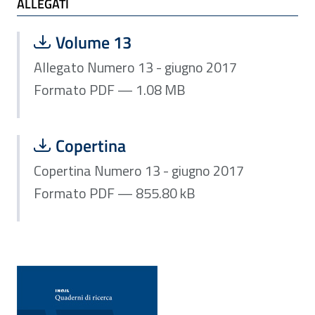
ALLEGATI
Scarica file:
Formato PDF — Dimensione 1.08 MB
Volume 13
Allegato Numero 13 - giugno 2017
Formato PDF — 1.08 MB
Scarica file:
Formato PDF — Dimensione 855.80 k
Copertina
Copertina Numero 13 - giugno 2017
Formato PDF — 855.80 kB