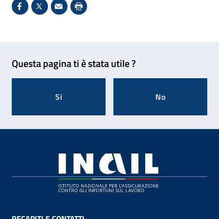
Condividi su Facebook - Sito esterno - Apertura in 
X - Sito esterno - Apertura in nuova finestra
Invio Mail: apre il programma di posta el
Stampa pagina: scelta meno ecologic
Feedback
Questa pagina ti è stata utile ?
Si
No
Footer
RECAPITI E CONTATTI