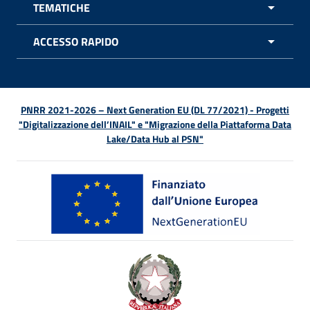
TEMATICHE
APRI 
ACCESSO RAPIDO
APRI 
PNRR 2021-2026 – Next Generation EU (DL 77/2021) - Progetti
"Digitalizzazione dell’INAIL" e "Migrazione della Piattaforma Data
Lake/Data Hub al PSN"