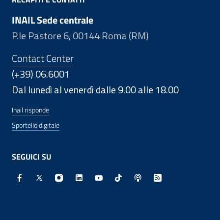
INAIL Sede centrale
P.le Pastore 6, 00144 Roma (RM)
Contact Center
(+39) 06.6001
Dal lunedì al venerdì dalle 9.00 alle 18.00
Inail risponde
Sportello digitale
SEGUICI SU
Facebook - Sito esterno - Apertura in nuova finestra
X - Sito esterno - Apertura in nuova finestra
Instagram - Sito esterno - Apertura in nuo
Linkedin - Sito esterno - Apertura in 
Youtube - Sito esterno - Apertur
TikTok - Sito esterno - Ape
Spreaker - Sito estern
Feed RSS - Apert