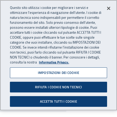
Accedi ai servizi online
For international visitors
Vai al menu principale
Vai al contenuto principale
Questo sito utilizza i cookie per migliorare i servizi e
ottimizzare l’esperienza di navigazione dell’utente. I cookie di
INAIL - Istituto Nazionale per 
natura tecnica sono indispensabili per permettere il corretto
Apri cerca
Apr
funzionamento del sito. Solo previo consenso dell’utente,
possono essere installati ulteriori tipologie di cookie. Puoi
Navigazione principale
accettare tutti i cookie cliccando sul pulsante ACCETTA TUTTI I
COOKIE, oppure puoi effettuare le tue scelte sulle singole
Navigazione - Ti trovi in:
Home
Inail comunica
Pubblicazioni
Quaderni di ricerca
categorie che vuoi installare, cliccando su IMPOSTAZIONI DEI
COOKIE. Se invece intendi rifiutarne l’installazione dei cookie
non tecnici, puoi farlo cliccando sul pulsante RIFIUTA I COOKIE
Numero 13 - giugno 2017
NON TECNICI o chiudendo il banner. Per conoscere i dettagli,
consulta la nostra
Informativa Privacy.
Analisi della contaminazione microbiologica
IMPOSTAZIONI DEI COOKIE
degli ambienti di lavoro. Valutazione della
qualità del dato analitico nel conteggio
RIFIUTA I COOKIE NON TECNICI
microbico su piastra e nelle prestazioni
dell’operatore
ACCETTA TUTTI I COOKIE