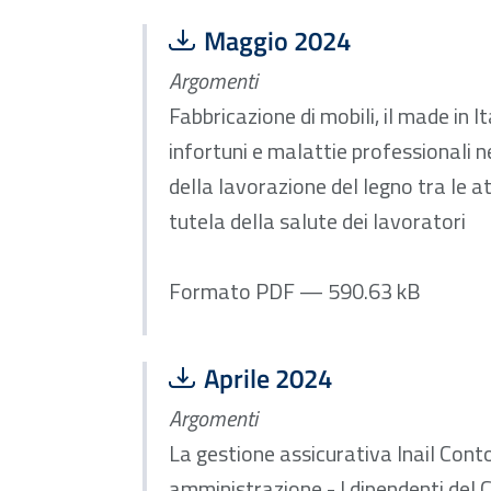
Scarica file:
Formato PDF — Dimensione
Maggio 2024
Argomenti
Fabbricazione di mobili, il made in I
infortuni e malattie professionali ne
della lavorazione del legno tra le att
tutela della salute dei lavoratori
Formato PDF — 590.63 kB
Scarica file:
Formato PDF — Dimensione
Aprile 2024
Argomenti
La gestione assicurativa Inail Conto
amministrazione - I dipendenti del 