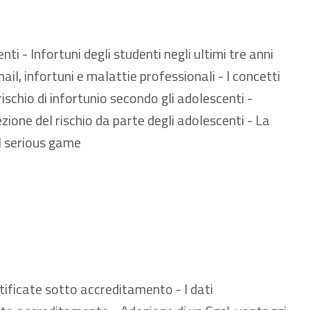
 951.28 kB
nti - Infortuni degli studenti negli ultimi tre anni
nail, infortuni e malattie professionali - I concetti
 rischio di infortunio secondo gli adolescenti -
zione del rischio da parte degli adolescenti - La
il serious game
 381.99 kB
tificate sotto accreditamento - I dati