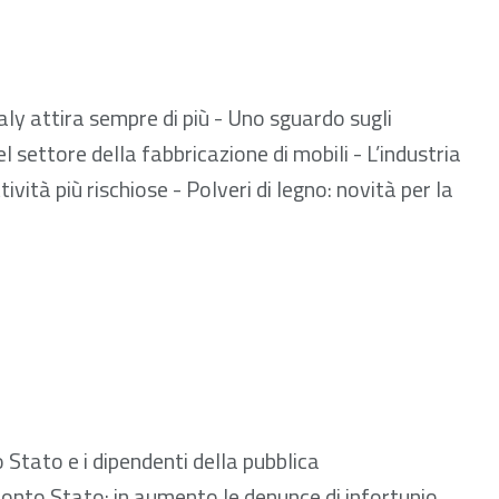
 590.63 kB
taly attira sempre di più - Uno sguardo sugli
l settore della fabbricazione di mobili - L’industria
ività più rischiose - Polveri di legno: novità per la
 465.60 kB
 Stato e i dipendenti della pubblica
Conto Stato: in aumento le denunce di infortunio