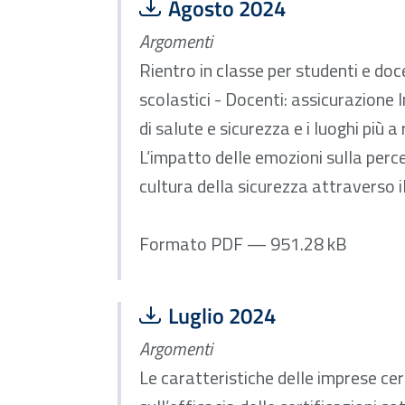
Scarica file:
Formato PDF — Dimensione
Agosto 2024
Argomenti
Rientro in classe per studenti e doce
scolastici - Docenti: assicurazione I
di salute e sicurezza e i luoghi più a
L’impatto delle emozioni sulla perce
cultura della sicurezza attraverso 
Formato PDF — 951.28 kB
Scarica file:
Formato PDF — Dimensione
Luglio 2024
Argomenti
Le caratteristiche delle imprese cer