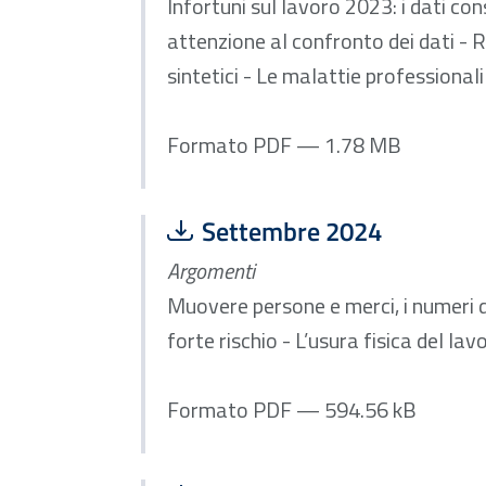
Infortuni sul lavoro 2023: i dati con
attenzione al confronto dei dati - Ri
sintetici - Le malattie professiona
Formato PDF — 1.78 MB
Scarica file:
Formato PDF — Dimensione
Settembre 2024
Argomenti
Muovere persone e merci, i numeri de
forte rischio - L’usura fisica del lav
Formato PDF — 594.56 kB