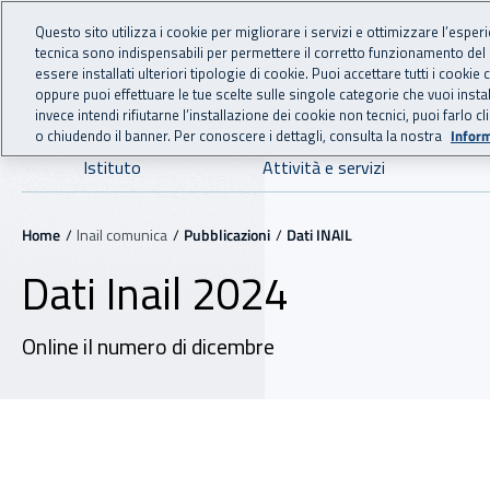
For international visitors
Vai al menu principale
Vai al contenuto principale
Questo sito utilizza i cookie per migliorare i servizi e ottimizzare l’esper
tecnica sono indispensabili per permettere il corretto funzionamento del
INAIL - Istituto Nazionale
essere installati ulteriori tipologie di cookie. Puoi accettare tutti i cook
oppure puoi effettuare le tue scelte sulle singole categorie che vuoi ins
invece intendi rifiutarne l’installazione dei cookie non tecnici, puoi farl
o chiudendo il banner. Per conoscere i dettagli, consulta la nostra
Inform
Navigazione principale
Istituto
Attività e servizi
Navigazione - Ti trovi in:
Home
Inail comunica
Pubblicazioni
Dati INAIL
Dati Inail 2024
Online il numero di dicembre