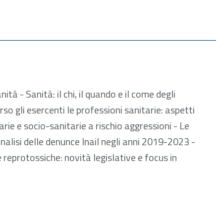
 853.85 kB
à - Sanità: il chi, il quando e il come degli
rso gli esercenti le professioni sanitarie: aspetti
arie e socio-sanitarie a rischio aggressioni - Le
analisi delle denunce Inail negli anni 2019-2023 -
eprotossiche: novità legislative e focus in