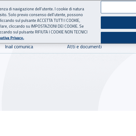
ienza di navigazione dell’utente. I cookie di natura
 sito. Solo previo consenso dell’utente, possono
 per l'Assicurazione contro 
ie cliccando sul pulsante ACCETTA TUTTI I COOKIE,
tallare, cliccando su IMPOSTAZIONI DEI COOKIE. Se
o cliccando sul pulsante RIFIUTA I COOKIE NON TECNICI
ativa Privacy.
Inail comunica
Atti e documenti