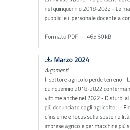
nel quinquennio 2018-2022 - Le mala
pubblici e il personale docente a co
Formato PDF — 465.60 kB
Scarica file:
Formato PDF — Dimensione
Marzo 2024
Argomenti
Il settore agricolo perde terreno - 
quinquennio 2018-2022 confermano i
vittime anche nel 2022 - Disturbi a
più denunciate dagli agricoltori - F
d’insieme e focus sulla sostenibilità
imprese agricole per macchine più s