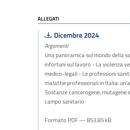
ALLEGATI
Scarica file:
Formato PDF — Dimensione
Dicembre 2024
Argomenti
Una panoramica sul mondo della sanit
infortuni sul lavoro - La violenza ve
medico-legali - Le professioni sanit
malattie professionali in Italia: un'
Sostanze cancerogene, mutagene e r
campo sanitario
Formato PDF — 853.85 kB