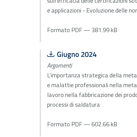
sull’efficacia delle certificazioni 
e applicazioni - Evoluzione delle no
Formato PDF — 381.99 kB
Scarica file:
Formato PDF — Dimensione
Giugno 2024
Argomenti
L’importanza strategica della metal
e malattie professionali nella metal
lavoro nella fabbricazione dei prodo
processi di saldatura
Formato PDF — 602.66 kB