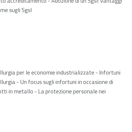
sotto accreditamento - Adozione di un Sgsl: vantaggi
rme sugli Sgsl
 602.66 kB
lurgia per le economie industrializzate - Infortuni
lurgia - Un focus sugli infortuni in occasione di
tti in metallo - La protezione personale nei