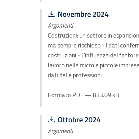
Scarica file:
Formato PDF — Dimensione
Novembre 2024
Argomenti
Costruzioni: un settore in espansio
ma sempre rischioso - I dati confer
costruzioni - L’influenza del fattor
lavoro nelle micro e piccole imprese
dati delle professioni
Formato PDF — 833.09 kB
Scarica file:
Formato PDF — Dimensione
Ottobre 2024
Argomenti