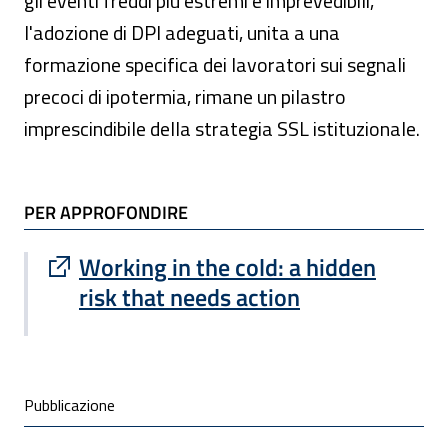
gli eventi freddi più estremi e imprevedibili,
l'adozione di DPI adeguati, unita a una
formazione specifica dei lavoratori sui segnali
precoci di ipotermia, rimane un pilastro
imprescindibile della strategia SSL istituzionale.
TI POTREBBE INTERESSARE
PER APPROFONDIRE
Sito esterno : apre una nuova finestra
Working in the cold: a hidden
risk that needs action
Condivisione social
Pubblicazione