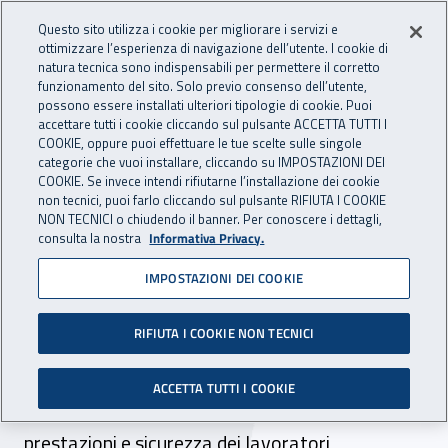
Accedi ai servizi online
For international visitors
Vai al menu principale
Vai al contenuto principale
Questo sito utilizza i cookie per migliorare i servizi e
ottimizzare l’esperienza di navigazione dell’utente. I cookie di
INAIL - Istituto Nazionale per 
natura tecnica sono indispensabili per permettere il corretto
Apri cerca
Apr
funzionamento del sito. Solo previo consenso dell’utente,
possono essere installati ulteriori tipologie di cookie. Puoi
Navigazione principale
accettare tutti i cookie cliccando sul pulsante ACCETTA TUTTI I
COOKIE, oppure puoi effettuare le tue scelte sulle singole
Navigazione - Ti trovi in:
Home
Inail comunica
News
categorie che vuoi installare, cliccando su IMPOSTAZIONI DEI
COOKIE. Se invece intendi rifiutarne l’installazione dei cookie
non tecnici, puoi farlo cliccando sul pulsante RIFIUTA I COOKIE
NON TECNICI o chiudendo il banner. Per conoscere i dettagli,
13 gennaio 2026
consulta la nostra
Informativa Privacy.
IMPOSTAZIONI DEI COOKIE
Rischi e prevenzione per il
lavoro al freddo
RIFIUTA I COOKIE NON TECNICI
Dallo stress termico agli infortuni, l’esposizione
ACCETTA TUTTI I COOKIE
a basse temperature incide su salute,
prestazioni e sicurezza dei lavoratori