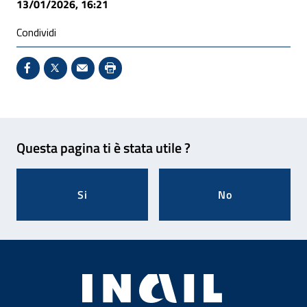
13/01/2026, 16:21
Condividi
Condividi su Facebook - Sito esterno - Apertura in 
X - Sito esterno - Apertura in nuova finestra
Invio Mail: apre il programma di posta el
Stampa pagina: scelta meno ecologic
Feedback
Questa pagina ti è stata utile ?
Si
No
Footer