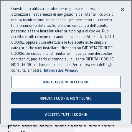
Accedi ai servizi online
For international visitors
Vai al menu principale
Vai al contenuto principale
Questo sito utilizza i cookie per migliorare i servizi e
ottimizzare l’esperienza di navigazione dell’utente. I cookie di
INAIL - Istituto Nazionale per 
natura tecnica sono indispensabili per permettere il corretto
Apri cerca
Apr
funzionamento del sito. Solo previo consenso dell’utente,
possono essere installati ulteriori tipologie di cookie. Puoi
Navigazione principale
accettare tutti i cookie cliccando sul pulsante ACCETTA TUTTI I
COOKIE, oppure puoi effettuare le tue scelte sulle singole
Navigazione - Ti trovi in:
Home
Inail comunica
News
categorie che vuoi installare, cliccando su IMPOSTAZIONI DEI
COOKIE. Se invece intendi rifiutarne l’installazione dei cookie
non tecnici, puoi farlo cliccando sul pulsante RIFIUTA I COOKIE
NON TECNICI o chiudendo il banner. Per conoscere i dettagli,
29 gennaio 2026
consulta la nostra
Informativa Privacy.
IMPOSTAZIONI DEI COOKIE
Con “SuperAbile
Experience” nasce uno
RIFIUTA I COOKIE NON TECNICI
spazio personalizzato sul
ACCETTA TUTTI I COOKIE
portale del contact center