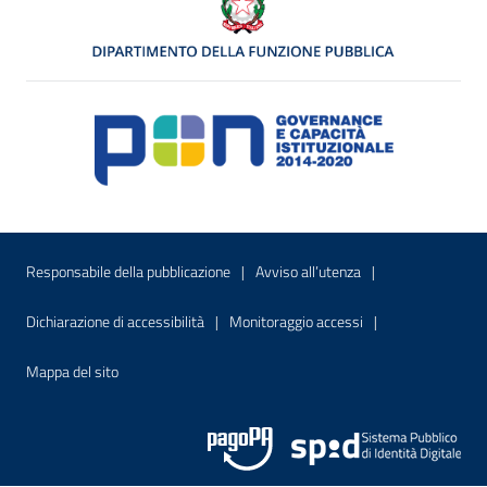
Menu di servizio
Sito interno - Apre in una nuova finestr
Sito interno - Apre
Responsabile della pubblicazione
Avviso all’utenza
Sito interno - Apre in una nuova finestra
Sito interno - Apre
Dichiarazione di accessibilità
Monitoraggio accessi
Sito interno - Apre nella stessa finestra
Mappa del sito