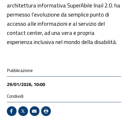
architettura informativa SuperAbile Inail 2.0. ha
permesso l’evoluzione da semplice punto di
accesso alle informazioni e al servizio del
contact center, ad una vera e propria
esperienza inclusiva nel mondo della disabilità.
Condivisione social
Pubblicazione
29/01/2026, 10:00
Condividi
Condividi su Facebook - Sito esterno - Apertura in 
X - Sito esterno - Apertura in nuova finestra
Invio Mail: apre il programma di posta el
Stampa pagina: scelta meno ecologic