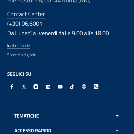
P.le Pastore 6, 00144 Roma (RM)
Contact Center
(+39) 06.6001
Dal lunedì al venerdì dalle 9.00 alle 18.00
Inail risponde
Sportello digitale
SEGUICI SU
Facebook - Sito esterno - Apertura in nuova finestra
X - Sito esterno - Apertura in nuova finestra
Instagram - Sito esterno - Apertura in nuo
Linkedin - Sito esterno - Apertura in 
Youtube - Sito esterno - Apertur
TikTok - Sito esterno - Ape
Spreaker - Sito estern
Feed RSS - Apert
TEMATICHE
APRI 
ACCESSO RAPIDO
APRI 